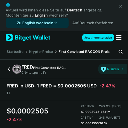
English
日本語
Aktuell wird Ihnen diese Seite auf
Deutsch
angezeigt.
Möchten Sie zu
English
wechseln?
Tiếng Việt
Zu English wechseln
Auf Deutsch fortfahren
Русский
Español (Latinoamérica)
Türkçe
Jetzt herunterladen
Italiano
Français
Startseite
Krypto-Preise
First Convicted RACCON
Preis
Deutsch
简体中文
FRED
First Convicted RACCON
Risiken
繁體中文
CNvitv...pump
Português (Portugal)
Bahasa Indonesia
FRED in USD:
1 FRED = $0.0002505 USD
-2.47%
ภาษาไทย
1T
हिन्दी
বাংলা
24S Hoch
24S. Vol. (FRED)
$
0.0002505
Español
$
0.0003045
146.11M
24S Tief
24S. Vol
(USDT)
-2.47%
Português (Brasil)
$
0.0002505
36.6K
Español (Argentina)