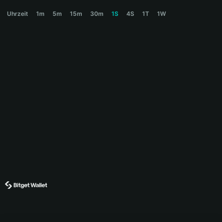
FRED Price Chart
Uhrzeit
1m
5m
15m
30m
1S
4S
1T
1W