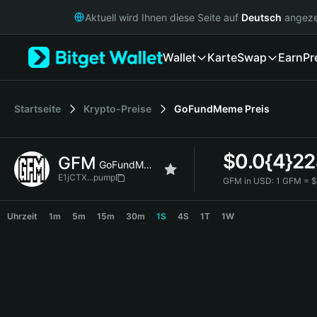
English
Aktuell wird Ihnen diese Seite auf
Deutsch
angeze
日本語
Tiếng Việt
Wallet
Karte
Swap
Earn
Pr
Русский
Español (Latinoamérica)
Türkçe
Italiano
Startseite
Krypto-Preise
GoFundMeme
Preis
Français
Deutsch
$
0.0{4}2
GFM
简体中文
GoFundMeme
繁體中文
E1jCTX...pump
GFM in USD:
1 GFM = 
Português (Portugal)
GFM Price Chart
Bahasa Indonesia
Uhrzeit
1m
5m
15m
30m
1S
4S
1T
1W
ภาษาไทย
हिन्दी
বাংলা
Español
Português (Brasil)
Español (Argentina)