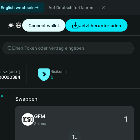
 English wechseln
Auf Deutsch fortfahren
Connect wallet
Jetzt herunterladen
Risiken
. Vol
(USDT)
00000384
0
ro
Swappen
GFM
Solana