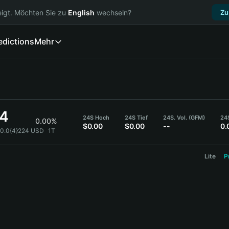
igt. Möchten Sie zu
English
wechseln?
Zu
edictions
Mehr
24
24S Hoch
24S Tief
24S. Vol. (GFM)
24S
0.00%
$0.00
$0.00
--
0.
$0.0{4}224 USD
1T
Lite
P