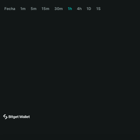
BOOP Price Chart
Fecha
1m
5m
15m
30m
1h
4h
1D
1S