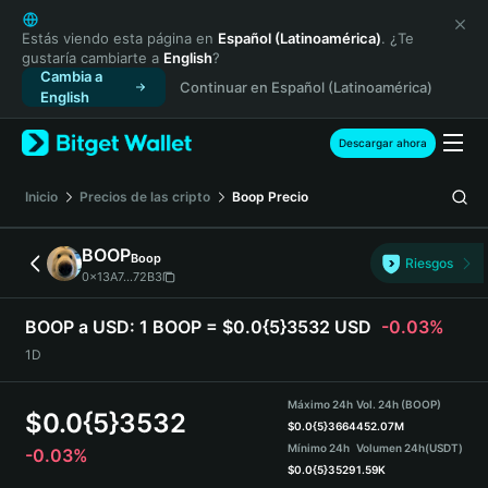
English
日本語
Estás viendo esta página en
Español (Latinoamérica)
. ¿Te
gustaría cambiarte a
English
?
Tiếng Việt
Cambia a
Continuar en Español (Latinoamérica)
Русский
English
Español (Latinoamérica)
Türkçe
Descargar ahora
Italiano
Français
Inicio
Precios de las cripto
Boop
Precio
Deutsch
简体中文
BOOP
Boop
Riesgos
繁體中文
0x13A7...72B3
Português (Portugal)
Bahasa Indonesia
BOOP a USD:
1 BOOP = $0.0{5}3532 USD
-0.03%
ภาษาไทย
1D
हिन्दी
বাংলা
Máximo 24h
Vol. 24h (BOOP)
$
0.0{5}3532
Español
$
0.0{5}3664
452.07M
Mínimo 24h
Volumen 24h
(USDT)
-0.03%
Português (Brasil)
$
0.0{5}3529
1.59K
Español (Argentina)