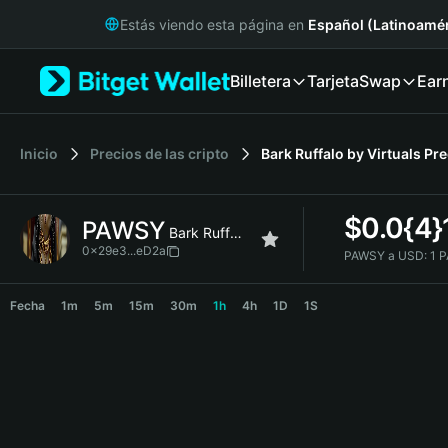
English
Estás viendo esta página en
Español (Latinoamér
日本語
Tiếng Việt
Billetera
Tarjeta
Swap
Ear
Русский
Español (Latinoamérica)
Türkçe
Italiano
Inicio
Precios de las cripto
Bark Ruffalo by Virtuals
Pre
Français
Deutsch
$
0.0{4
PAWSY
简体中文
Bark Ruffalo by Virtuals
繁體中文
0x29e3...eD2a
PAWSY a USD:
1 
Português (Portugal)
PAWSY Price Chart
Bahasa Indonesia
Fecha
1m
5m
15m
30m
1h
4h
1D
1S
ภาษาไทย
हिन्दी
বাংলা
Español
Português (Brasil)
Español (Argentina)