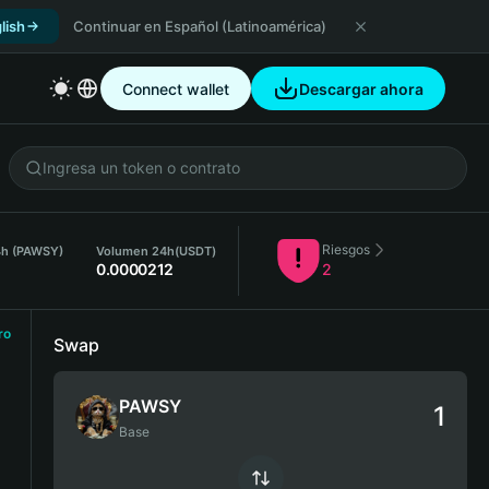
lish
Continuar en Español (Latinoamérica)
Connect wallet
Descargar ahora
Riesgos
4h (PAWSY)
Volumen 24h
(USDT)
0.0000212
2
ro
Swap
PAWSY
Base