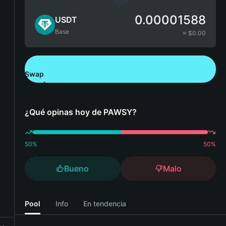
0.00001588
USDT
Base
≈ $
0.00
Swap
Descarga Bitget Wallet
¿Qué opinas hoy de PAWSY?
50
%
50
%
Bueno
Malo
Pool
Info
En tendencia