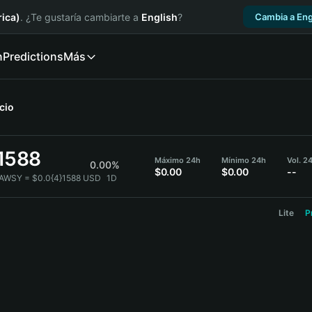
ica)
. ¿Te gustaría cambiarte a
English
?
Cambia a Eng
n
Predictions
Más
cio
}1588
Máximo 24h
Mínimo 24h
Vol. 2
0.00%
$0.00
$0.00
--
PAWSY = $0.0{4}1588 USD
1D
Lite
P