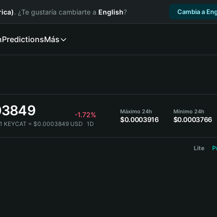
ica)
. ¿Te gustaría cambiarte a
English
?
Cambia a Eng
n
Predictions
Más
03849
Máximo 24h
Mínimo 24h
-1.72%
$0.0003916
$0.0003766
1 KEYCAT = $0.0003849 USD
1D
Lite
P