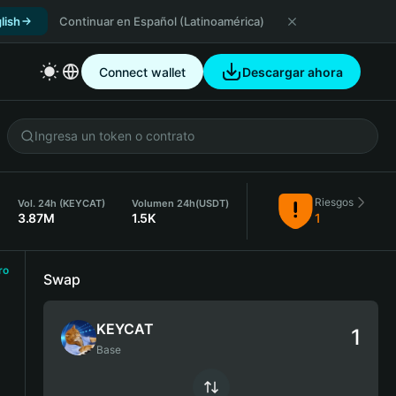
lish
Continuar en Español (Latinoamérica)
Connect wallet
Descargar ahora
Riesgos
Vol. 24h (KEYCAT)
Volumen 24h
(USDT)
3.87M
1.5K
1
ro
Swap
KEYCAT
Base