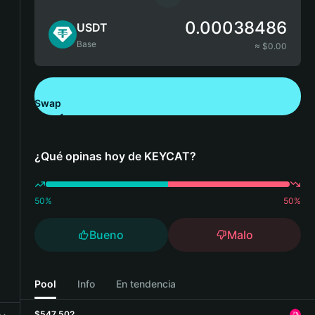
0.00038486
USDT
Base
≈ $
0.00
Swap
Descarga Bitget Wallet
¿Qué opinas hoy de KEYCAT?
50
%
50
%
Bueno
Malo
Pool
Info
En tendencia
$547,502