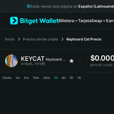
English
Estás viendo esta página en
Español (Latinoamér
日本語
Tiếng Việt
Billetera
Tarjeta
Swap
Ear
Русский
Español (Latinoamérica)
Türkçe
Italiano
Inicio
Precios de las cripto
Keyboard Cat
Precio
Français
Deutsch
$
0.00
KEYCAT
简体中文
Keyboard Cat
繁體中文
0x9a26...7973
KEYCAT a USD:
Português (Portugal)
KEYCAT Price Chart
Bahasa Indonesia
Fecha
1m
5m
15m
30m
1h
4h
1D
1S
ภาษาไทย
हिन्दी
বাংলা
Español
Português (Brasil)
Español (Argentina)