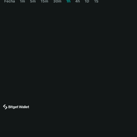
Fecha
1m
5m
15m
30m
1h
4h
1D
1S