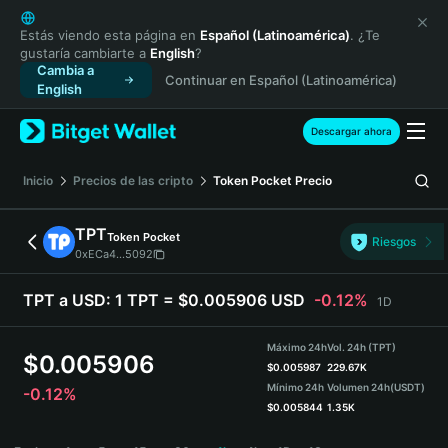
English
日本語
Estás viendo esta página en
Español (Latinoamérica)
. ¿Te
gustaría cambiarte a
English
?
Tiếng Việt
Cambia a
Continuar en Español (Latinoamérica)
Русский
English
Español (Latinoamérica)
Türkçe
Descargar ahora
Italiano
Français
Inicio
Precios de las cripto
Token Pocket
Precio
Deutsch
简体中文
TPT
Token Pocket
Riesgos
繁體中文
0xECa4...5092
Português (Portugal)
Bahasa Indonesia
TPT a USD:
1 TPT = $0.005906 USD
-0.12%
1D
ภาษาไทย
हिन्दी
Máximo 24h
Vol. 24h (TPT)
$
0.005906
বাংলা
$
0.005987
229.67K
Mínimo 24h
Volumen 24h
(USDT)
-0.12%
Español
$
0.005844
1.35K
Português (Brasil)
TPT Price Chart
Español (Argentina)