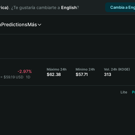
ica)
. ¿Te gustaría cambiarte a
English
?
Cambia a Eng
n
Predictions
Más
Máximo 24h
Mínimo 24h
Vol. 24h (KOGE)
-2.97%
$62.38
$57.71
313
 = $59.19 USD
1D
Lite
P