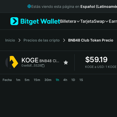
English
Estás viendo esta página en
Español (Latinoamér
日本語
Tiếng Việt
Billetera
Tarjeta
Swap
Ear
Русский
Español (Latinoamérica)
Türkçe
Italiano
Inicio
Precios de las cripto
BNB48 Club Token
Precio
Français
Deutsch
$
59.19
KOGE
简体中文
BNB48 Club Token
繁體中文
0xe6df...5528
KOGE a USD:
1 KOGE
Português (Portugal)
KOGE Price Chart
Bahasa Indonesia
Fecha
1m
5m
15m
30m
1h
4h
1D
1S
ภาษาไทย
हिन्दी
বাংলা
Español
Português (Brasil)
Español (Argentina)