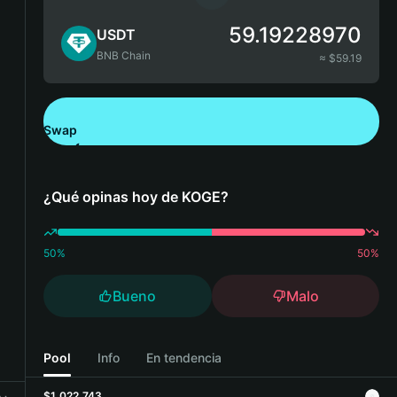
59.19228970
USDT
BNB Chain
≈ $
59.19
Swap
Descarga Bitget Wallet
¿Qué opinas hoy de KOGE?
50
%
50
%
Bueno
Malo
Pool
Info
En tendencia
$1,022,743