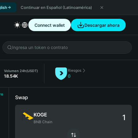
lish
Continuar en Español (Latinoamérica)
Connect wallet
Descargar ahora
Riesgos
Volumen 24h
(USDT)
18.54K
0
ro
Swap
KOGE
BNB Chain