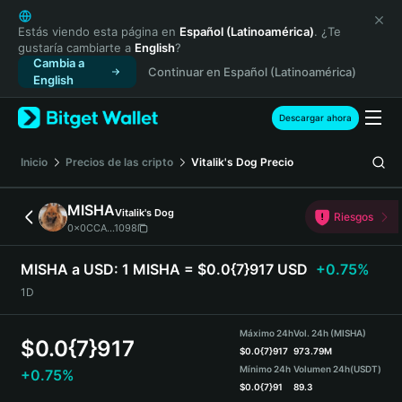
English
日本語
Estás viendo esta página en
Español (Latinoamérica)
. ¿Te
gustaría cambiarte a
English
?
Tiếng Việt
Cambia a
Continuar en Español (Latinoamérica)
Русский
English
Español (Latinoamérica)
Türkçe
Descargar ahora
Italiano
Français
Inicio
Precios de las cripto
Vitalik's Dog
Precio
Deutsch
简体中文
MISHA
Vitalik's Dog
Riesgos
繁體中文
0x0CCA...1098
Português (Portugal)
Bahasa Indonesia
MISHA a USD:
1 MISHA = $0.0{7}917 USD
+0.75%
ภาษาไทย
1D
हिन्दी
বাংলা
Máximo 24h
Vol. 24h (MISHA)
$
0.0{7}917
Español
$
0.0{7}917
973.79M
Mínimo 24h
Volumen 24h
(USDT)
+0.75%
Português (Brasil)
$
0.0{7}91
89.3
Español (Argentina)