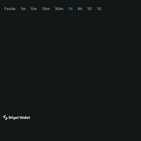
MISHA Price Chart
Fecha
1m
5m
15m
30m
1h
4h
1D
1S