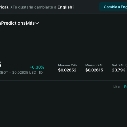
ica)
. ¿Te gustaría cambiarte a
English
?
Cambia a Eng
n
Predictions
Más
5
Máximo 24h
Mínimo 24h
Vol. 24h
+0.30%
$0.02652
$0.02615
23.79K
OBOT = $0.02635 USD
1D
Lite
P