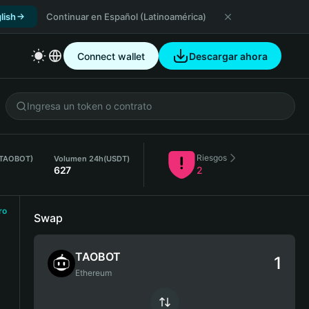
lish
Continuar en Español (Latinoamérica)
Connect wallet
Descargar ahora
Riesgos
 (TAOBOT)
Volumen 24h
(USDT)
627
2
ro
Swap
TAOBOT
Ethereum