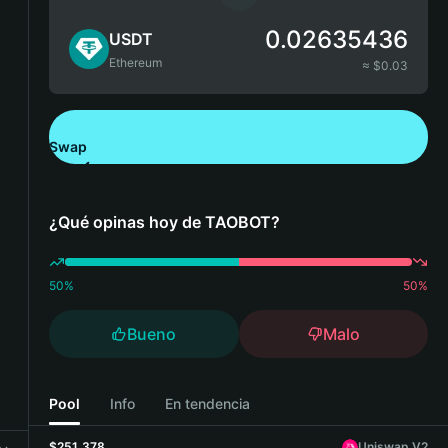
0.02635436
USDT
Ethereum
≈ $
0.03
Swap
Descarga Bitget Wallet
¿Qué opinas hoy de TAOBOT?
50
%
50
%
Bueno
Malo
Pool
Info
En tendencia
$251,378
Uniswap V2