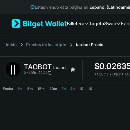
English
Estás viendo esta página en
Español (Latinoamér
日本語
Tiếng Việt
Billetera
Tarjeta
Swap
Ear
Русский
Español (Latinoamérica)
Türkçe
Italiano
Inicio
Precios de las cripto
tao.bot
Precio
Français
Deutsch
$
0.0263
TAOBOT
简体中文
tao.bot
繁體中文
0x49fb...72C4
TAOBOT a USD:
1 TA
Português (Portugal)
TAOBOT Price Chart
Bahasa Indonesia
Fecha
1m
5m
15m
30m
1h
4h
1D
1S
ภาษาไทย
हिन्दी
বাংলা
Español
Português (Brasil)
Español (Argentina)