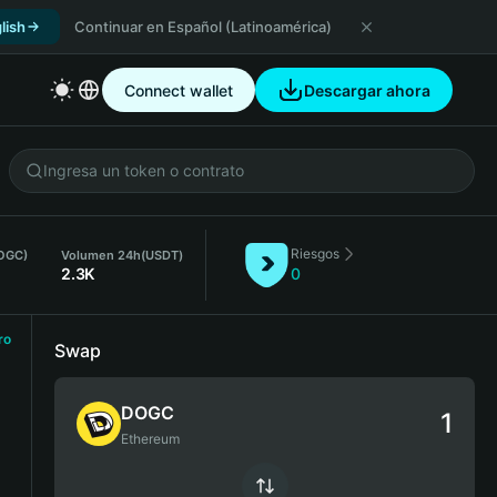
lish
Continuar en Español (Latinoamérica)
Connect wallet
Descargar ahora
Riesgos
DOGC)
Volumen 24h
(USDT)
2.3K
0
ro
Swap
DOGC
Ethereum