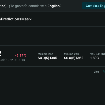
ica)
. ¿Te gustaría cambiarte a
English
?
Cambia a Eng
n
Predictions
Más
2
Máximo 24h
Mínimo 24h
Vol. 24h (
-2.37%
$0.0{5}1395
$0.0{5}1362
1.69B
.0{5}1362 USD
1D
Lite
P