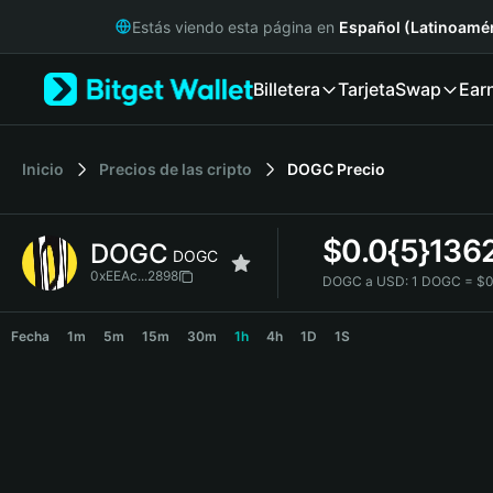
English
Estás viendo esta página en
Español (Latinoamér
日本語
Tiếng Việt
Billetera
Tarjeta
Swap
Ear
Русский
Español (Latinoamérica)
Türkçe
Italiano
Inicio
Precios de las cripto
DOGC
Precio
Français
Deutsch
$
0.0{5}136
DOGC
简体中文
DOGC
繁體中文
0xEEAc...2898
DOGC a USD:
1 DOGC = $0
Português (Portugal)
DOGC Price Chart
Bahasa Indonesia
Fecha
1m
5m
15m
30m
1h
4h
1D
1S
ภาษาไทย
हिन्दी
বাংলা
Español
Português (Brasil)
Español (Argentina)