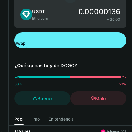
0.00000136
USDT
Ethereum
≈ $
0.00
Swap
Descarga Bitget Wallet
¿Qué opinas hoy de DOGC?
50
%
50
%
Bueno
Malo
Pool
Info
En tendencia
$193,168
Uniswap V2