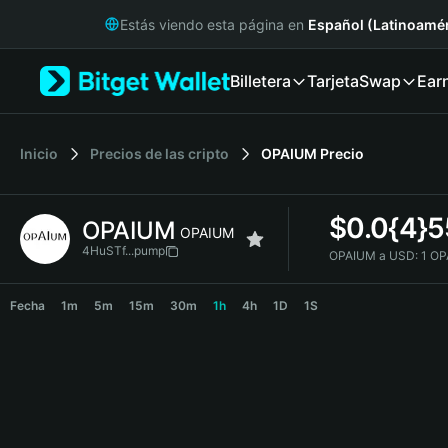
English
Estás viendo esta página en
Español (Latinoamér
日本語
Tiếng Việt
Billetera
Tarjeta
Swap
Ear
Русский
Español (Latinoamérica)
Türkçe
Italiano
Inicio
Precios de las cripto
OPAIUM
Precio
Français
Deutsch
$
0.0{4}
OPAIUM
简体中文
OPAIUM
繁體中文
4HuSTf...pump
OPAIUM a USD:
1 OP
Português (Portugal)
OPAIUM Price Chart
Bahasa Indonesia
Fecha
1m
5m
15m
30m
1h
4h
1D
1S
ภาษาไทย
हिन्दी
বাংলা
Español
Português (Brasil)
Español (Argentina)