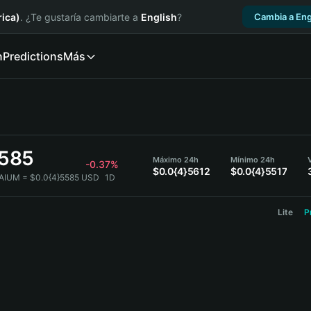
ica)
. ¿Te gustaría cambiarte a
English
?
Cambia a Eng
n
Predictions
Más
5585
Máximo 24h
Mínimo 24h
-0.37%
$0.0{4}5612
$0.0{4}5517
AIUM = $0.0{4}5585 USD
1D
Lite
P