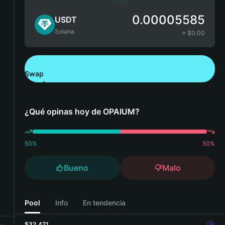
0.00005585
USDT
Solana
≈ $
0.00
Swap
Descarga Bitget Wallet
¿Qué opinas hoy de OPAIUM?
50
%
50
%
Bueno
Malo
Pool
Info
En tendencia
$32,471