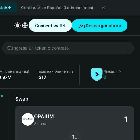
lish
Continuar en Español (Latinoamérica)
Connect wallet
Descargar ahora
Riesgos
Vol. 24h (OPAIUM)
Volumen 24h
(USDT)
3.87M
217
0
ro
Swap
OPAIUM
Solana