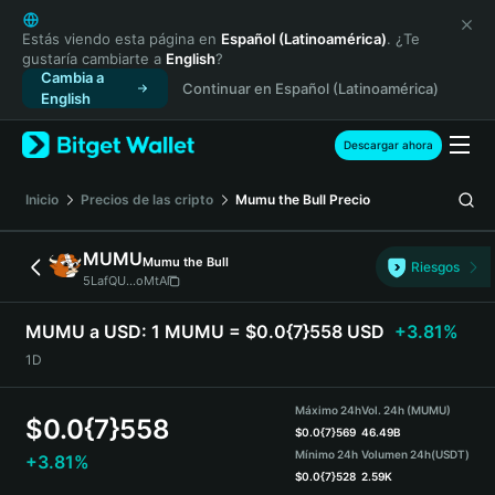
English
日本語
Estás viendo esta página en
Español (Latinoamérica)
. ¿Te
gustaría cambiarte a
English
?
Tiếng Việt
Cambia a
Continuar en Español (Latinoamérica)
Русский
English
Español (Latinoamérica)
Türkçe
Descargar ahora
Italiano
Français
Inicio
Precios de las cripto
Mumu the Bull
Precio
Deutsch
简体中文
MUMU
Mumu the Bull
Riesgos
繁體中文
5LafQU...oMtA
Português (Portugal)
Bahasa Indonesia
MUMU a USD:
1 MUMU = $0.0{7}558 USD
+3.81%
ภาษาไทย
1D
हिन्दी
বাংলা
Máximo 24h
Vol. 24h (MUMU)
$
0.0{7}558
Español
$
0.0{7}569
46.49B
Mínimo 24h
Volumen 24h
(USDT)
+3.81%
Português (Brasil)
$
0.0{7}528
2.59K
Español (Argentina)