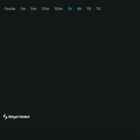
MUMU Price Chart
Fecha
1m
5m
15m
30m
1h
4h
1D
1S