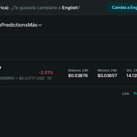
ica)
. ¿Te gustaría cambiarte a
English
?
Cambia a Eng
n
Predictions
Más
7
Máximo 24h
Mínimo 24h
Vol. 
-2.01%
$0.03876
$0.03657
14.1
ZEREBRO = $0.03717 USD
1D
Lite
P