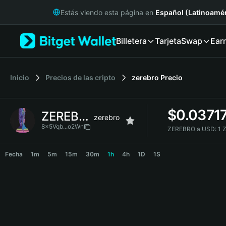
English
Estás viendo esta página en
Español (Latinoamér
日本語
Tiếng Việt
Billetera
Tarjeta
Swap
Ear
Русский
Español (Latinoamérica)
Türkçe
Italiano
Inicio
Precios de las cripto
zerebro
Precio
Français
Deutsch
$
0.0371
ZEREBRO
简体中文
zerebro
繁體中文
8x5Vqb...o2Wn
ZEREBRO a USD:
1 
Português (Portugal)
ZEREBRO Price Chart
Bahasa Indonesia
Fecha
1m
5m
15m
30m
1h
4h
1D
1S
ภาษาไทย
हिन्दी
বাংলা
Español
Português (Brasil)
Español (Argentina)