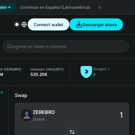
lish
Continuar en Español (Latinoamérica)
Connect wallet
Descargar ahora
Riesgos
24h (ZEREBRO)
Volumen 24h
(USDT)
2M
525.25K
0
ro
Swap
ZEREBRO
Solana