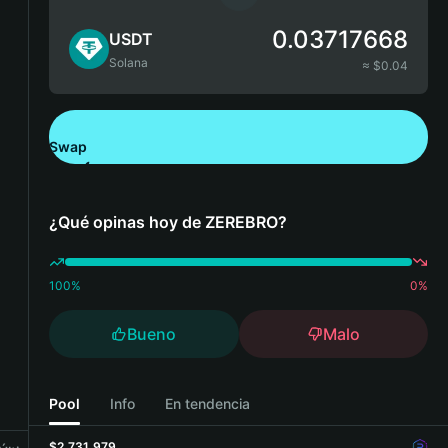
0.03717668
USDT
Solana
≈ $
0.04
Swap
Descarga Bitget Wallet
¿Qué opinas hoy de ZEREBRO?
100
%
0
%
Bueno
Malo
Pool
Info
En tendencia
$2,731,979