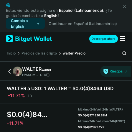
English
日本語
Estás viendo esta página en
Español (Latinoamérica)
. ¿Te
gustaría cambiarte a
English
?
Tiếng Việt
Cambia a
Continuar en Español (Latinoamérica)
Русский
English
Español (Latinoamérica)
Türkçe
Descargar ahora
Italiano
Français
Inicio
Precios de las cripto
walter
Precio
Deutsch
简体中文
WALTER
walter
Riesgos
繁體中文
FV56Cm...TDLu
Português (Portugal)
Bahasa Indonesia
WALTER a USD:
1 WALTER = $0.0{4}8464 USD
ภาษาไทย
-11.71%
1D
हिन्दी
বাংলা
Máximo 24h
Vol. 24h (WALTER)
$
0.0{4}8464
Español
$
0.0{4}9748
26.82M
Mínimo 24h
Volumen 24h
(USDT)
-11.71%
Português (Brasil)
$
0.0{4}8297
2.27K
Español (Argentina)