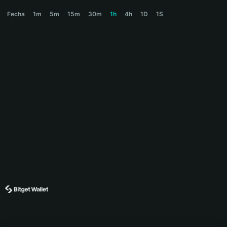
WALTER Price Chart
Fecha
1m
5m
15m
30m
1h
4h
1D
1S