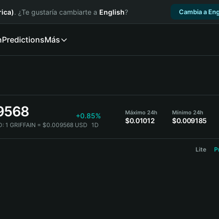
ica)
. ¿Te gustaría cambiarte a
English
?
Cambia a Eng
n
Predictions
Más
9568
Máximo 24h
Mínimo 24h
+0.85%
$0.01012
$0.009185
D:
1 GRIFFAIN = $0.009568 USD
1D
Lite
P