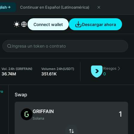
lish
Continuar en Español (Latinoamérica)
Connect wallet
Descargar ahora
Riesgos
Vol. 24h (GRIFFAIN)
Volumen 24h
(USDT)
36.74M
351.61K
0
ro
Swap
GRIFFAIN
Solana