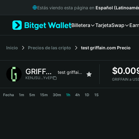
English
Estás viendo esta página en
Español (Latinoamér
日本語
Tiếng Việt
Billetera
Tarjeta
Swap
Ear
Русский
Español (Latinoamérica)
Türkçe
Italiano
Inicio
Precios de las cripto
test griffain.com
Precio
Français
Deutsch
$
0.00
GRIFFAIN
简体中文
test griffain.com
繁體中文
KENJSU...YvEP
GRIFFAIN a US
Português (Portugal)
GRIFFAIN Price Chart
Bahasa Indonesia
Fecha
1m
5m
15m
30m
1h
4h
1D
1S
ภาษาไทย
हिन्दी
বাংলা
Español
Português (Brasil)
Español (Argentina)