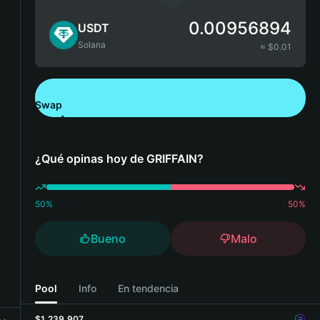
0.00956894
USDT
Solana
≈ $
0.01
Swap
Descarga Bitget Wallet
¿Qué opinas hoy de GRIFFAIN?
50
%
50
%
Bueno
Malo
Pool
Info
En tendencia
$1,239,907