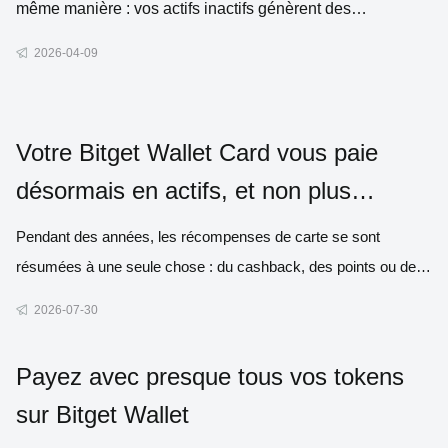
même manière : vos actifs inactifs génèrent des
rendements pour vous. La différence fondamentale est
2026-04-09
qu'au lieu d'une banque, vos fonds sont gérés par des
contrats intelligents – des programmes a
Votre Bitget Wallet Card vous paie
désormais en actifs, et non plus
seulement en cash
Pendant des années, les récompenses de carte se sont
résumées à une seule chose : du cashback, des points ou des
miles qui perdent discrètement de la valeur au fil du temps. Eh
2026-07-30
bien, nous vous proposons mieux. À partir du 1er août, chaque
achat éligible peut vous rapporter de véritables actifs – Bit
Payez avec presque tous vos tokens
sur Bitget Wallet