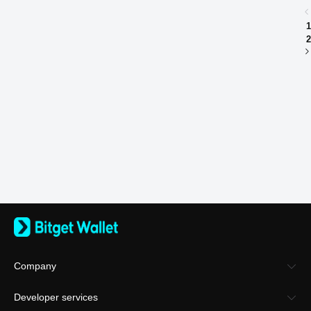
1
2
Company
About Bitget Wallet
Developer services