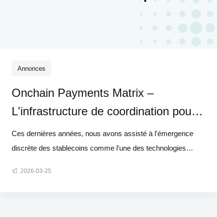
Annonces
Onchain Payments Matrix –
L'infrastructure de coordination pour
les paiements en stablecoins
Ces dernières années, nous avons assisté à l'émergence
discrète des stablecoins comme l'une des technologies
financières les plus importantes au monde. Rien qu'en 2025,
2026-03-25
le volume mondial des transactions en stablecoins a dépassé
les 33 000 milliards de dollars, tandis que les dépenses par
carte cryp