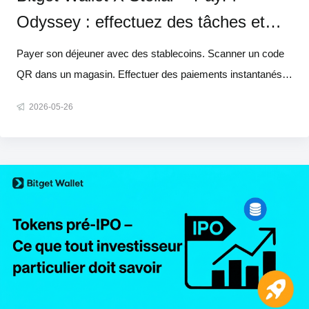
Odyssey : effectuez des tâches et
partagez 300 000 $ de récompenses
Payer son déjeuner avec des stablecoins. Scanner un code
QR dans un magasin. Effectuer des paiements instantanés,
à moindre coût et sans quitter son portefeuille. Voilà à quoi
2026-05-26
devraient ressembler les paiements crypto. Et avec PayFi
Odyssey, c'est exactement ce que nous développons. Nous
nous sommes