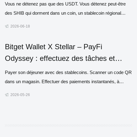
Vous ne détenez pas que des USDT. Vous détenez peut-être
des SHIB qui dorment dans un coin, un stablecoin régional
adossé à votre propre devise, ou encore le token d'un
2026-06-18
écosystème que vous utilisez au quotidien. Pourtant, au
moment de régler un achat dans le monde réel, la majorité des
Bitget Wallet X Stellar – PayFi
portefeuilles
Odyssey : effectuez des tâches et
partagez 300 000 $ de récompenses
Payer son déjeuner avec des stablecoins. Scanner un code QR
dans un magasin. Effectuer des paiements instantanés, à
moindre coût et sans quitter son portefeuille. Voilà à quoi
2026-05-26
devraient ressembler les paiements crypto. Et avec PayFi
Odyssey, c'est exactement ce que nous développons. Nous
nous sommes