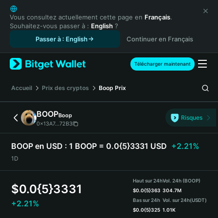
English
日本語
Vous consultez actuellement cette page en
Français
.
Souhaitez-vous passer à :
English
?
Tiếng Việt
Passer à : English
Continuer en Français
Русский
Español (Latinoamérica)
Türkçe
Télécharger maintenant
Italiano
Français
Accueil
Prix des cryptos
Boop
Prix
Deutsch
简体中文
BOOP
Boop
Risques
繁體中文
0x13A7...72B3
Português (Portugal)
Bahasa Indonesia
BOOP en USD :
1 BOOP = 0.0{5}3331 USD
+2.21%
ภาษาไทย
1D
हिन्दी
বাংলা
Haut sur 24h
Vol. 24h (BOOP)
$
0.0{5}3331
Español
$
0.0{5}363
304.7M
Bas sur 24h
Vol. sur 24h
(USDT)
+2.21%
Português (Brasil)
$
0.0{5}325
1.01K
Español (Argentina)