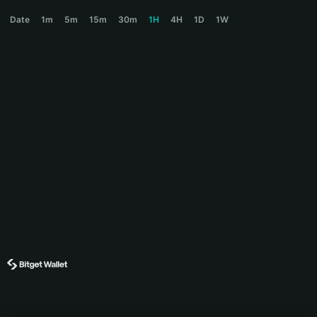
BOOP Price Chart
Date
1m
5m
15m
30m
1H
4H
1D
1W