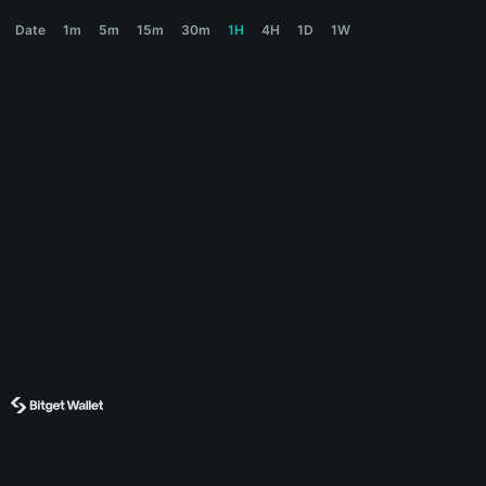
BRETT Price Chart
Date
1m
5m
15m
30m
1H
4H
1D
1W