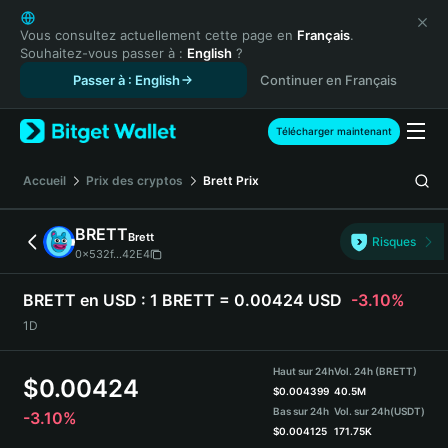
English
日本語
Vous consultez actuellement cette page en
Français
.
Souhaitez-vous passer à :
English
?
Tiếng Việt
Passer à : English
Continuer en Français
Русский
Español (Latinoamérica)
Türkçe
Télécharger maintenant
Italiano
Français
Accueil
Prix des cryptos
Brett
Prix
Deutsch
简体中文
BRETT
Brett
Risques
繁體中文
0x532f...42E4
Português (Portugal)
Bahasa Indonesia
BRETT en USD :
1 BRETT = 0.00424 USD
-3.10%
ภาษาไทย
1D
हिन्दी
বাংলা
Haut sur 24h
Vol. 24h (BRETT)
$
0.00424
Español
$
0.004399
40.5M
Bas sur 24h
Vol. sur 24h
(USDT)
-3.10%
Português (Brasil)
$
0.004125
171.75K
Español (Argentina)