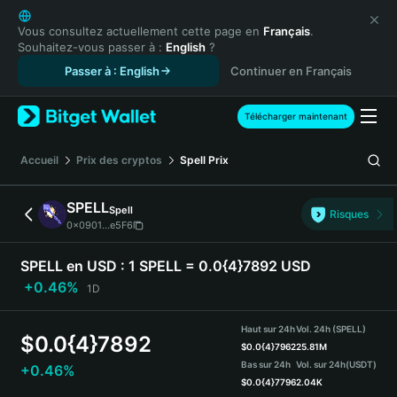
English
日本語
Vous consultez actuellement cette page en
Français
.
Souhaitez-vous passer à :
English
?
Tiếng Việt
Passer à : English
Continuer en Français
Русский
Español (Latinoamérica)
Türkçe
Télécharger maintenant
Italiano
Français
Accueil
Prix des cryptos
Spell
Prix
Deutsch
简体中文
SPELL
Spell
Risques
繁體中文
0x0901...e5F6
Português (Portugal)
Bahasa Indonesia
SPELL en USD :
1 SPELL = 0.0{4}7892 USD
ภาษาไทย
+0.46%
1D
हिन्दी
বাংলা
Haut sur 24h
Vol. 24h (SPELL)
$
0.0{4}7892
Español
$
0.0{4}7962
25.81M
Bas sur 24h
Vol. sur 24h
(USDT)
+0.46%
Português (Brasil)
$
0.0{4}7796
2.04K
Español (Argentina)