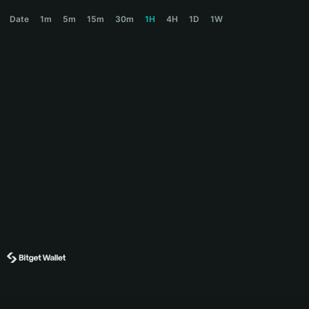
SPELL Price Chart
Date
1m
5m
15m
30m
1H
4H
1D
1W