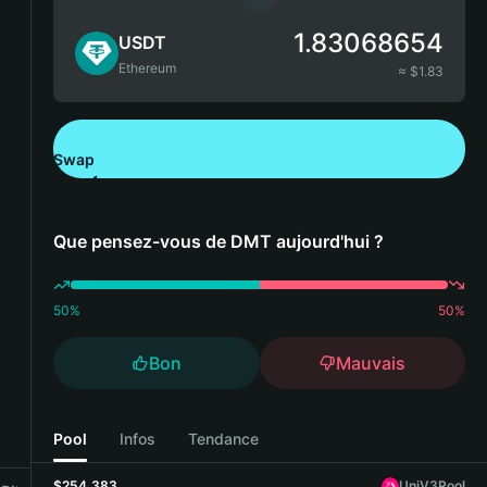
1.83068654
USDT
Ethereum
≈ $
1.83
Swap
Télécharger Bitget Wallet
Que pensez-vous de DMT aujourd'hui ?
50
%
50
%
Bon
Mauvais
Pool
Infos
Tendance
$254,383
UniV3Pool