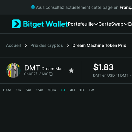
English
Vous consultez actuellement cette page en
Franç
日本語
Tiếng Việt
Portefeuille
Carte
Swap
E
Русский
Español (Latinoamérica)
Türkçe
Italiano
Accueil
Prix des cryptos
Dream Machine Token
Prix
Français
Deutsch
$
1.83
DMT
简体中文
Dream Machine Token
繁體中文
0x0B7f...3A9C
DMT en USD :
1 DMT =
Português (Portugal)
DMT Price Chart
Bahasa Indonesia
Date
1m
5m
15m
30m
1H
4H
1D
1W
ภาษาไทย
हिन्दी
বাংলা
Español
Português (Brasil)
Español (Argentina)