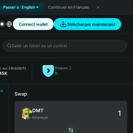
Passer à : English
Continuer en Français
Connect wallet
Télécharger maintenant
Risques
l. sur 24h
(USDT)
.45K
0
ro
Swap
DMT
Ethereum