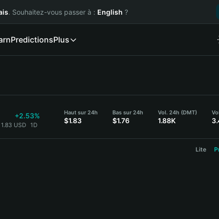
ais
. Souhaitez-vous passer à :
English
?
arn
Predictions
Plus
Haut sur 24h
Bas sur 24h
Vol. 24h (DMT)
Vo
+2.53%
$1.83
$1.76
1.88K
3
 1.83 USD
1D
Lite
P