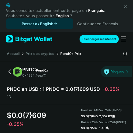
English
日本語
Vous consultez actuellement cette page en
Français
.
Souhaitez-vous passer à :
English
?
Tiếng Việt
Passer à : English
Continuer en Français
Русский
Español (Latinoamérica)
Türkçe
Télécharger maintenant
Italiano
Français
Accueil
Prix des cryptos
Pond0x
Prix
Deutsch
简体中文
PNDC
Pond0x
Risques
繁體中文
0x423f...1eea
Português (Portugal)
Bahasa Indonesia
PNDC en USD :
1 PNDC = 0.0{7}609 USD
-0.35%
ภาษาไทย
1D
हिन्दी
বাংলা
Haut sur 24h
Vol. 24h (PNDC)
$
0.0{7}609
Español
$
0.0{7}645
2,357.09億
Bas sur 24h
Vol. sur 24h
(USDT)
-0.35%
Português (Brasil)
$
0.0{7}567
1.43萬
Español (Argentina)