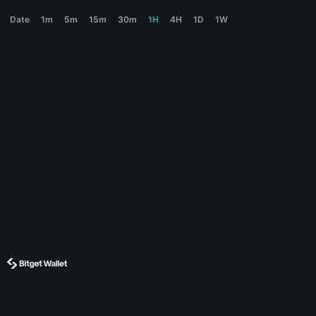
PNDC Price Chart
Date
1m
5m
15m
30m
1H
4H
1D
1W