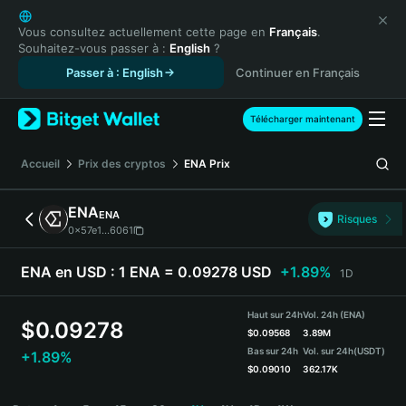
English
日本語
Vous consultez actuellement cette page en
Français
.
Souhaitez-vous passer à :
English
?
Tiếng Việt
Passer à : English
Continuer en Français
Русский
Español (Latinoamérica)
Türkçe
Télécharger maintenant
Italiano
Français
Accueil
Prix des cryptos
ENA
Prix
Deutsch
简体中文
ENA
ENA
Risques
繁體中文
0x57e1...6061
Português (Portugal)
Bahasa Indonesia
ENA en USD :
1 ENA = 0.09278 USD
+1.89%
1D
ภาษาไทย
हिन्दी
Haut sur 24h
Vol. 24h (ENA)
$
0.09278
বাংলা
$
0.09568
3.89M
Bas sur 24h
Vol. sur 24h
(USDT)
+1.89%
Español
$
0.09010
362.17K
Português (Brasil)
ENA Price Chart
Español (Argentina)