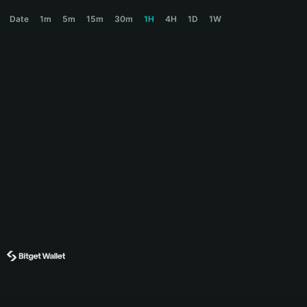
BODEN Price Chart
Date
1m
5m
15m
30m
1H
4H
1D
1W