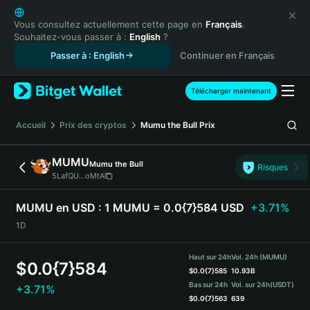
English
日本語
Vous consultez actuellement cette page en
Français
.
Souhaitez-vous passer à :
English
?
Tiếng Việt
Passer à : English
Continuer en Français
Русский
Español (Latinoamérica)
Türkçe
Télécharger maintenant
Italiano
Français
Accueil
Prix des cryptos
Mumu the Bull
Prix
Deutsch
简体中文
MUMU
Mumu the Bull
Risques
繁體中文
5LafQU...oMtA
Português (Portugal)
Bahasa Indonesia
MUMU en USD :
1 MUMU = 0.0{7}584 USD
+3.71%
ภาษาไทย
1D
हिन्दी
বাংলা
Haut sur 24h
Vol. 24h (MUMU)
$
0.0{7}584
Español
$
0.0{7}585
10.93B
Bas sur 24h
Vol. sur 24h
(USDT)
+3.71%
Português (Brasil)
$
0.0{7}563
639
Español (Argentina)