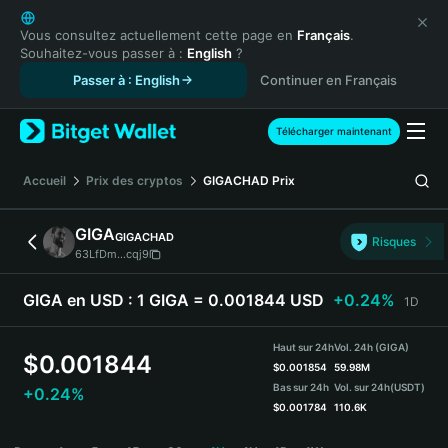
English
日本語
Vous consultez actuellement cette page en
Français
.
Souhaitez-vous passer à :
English
?
Tiếng Việt
Passer à : English
Continuer en Français
Русский
Español (Latinoamérica)
Türkçe
Télécharger maintenant
Italiano
Français
Accueil
Prix des cryptos
GIGACHAD
Prix
Deutsch
简体中文
GIGA
GIGACHAD
Risques
繁體中文
63LfDm...cqj9
Português (Portugal)
Bahasa Indonesia
GIGA en USD :
1 GIGA = 0.001844 USD
+0.24%
1D
ภาษาไทย
हिन्दी
Haut sur 24h
Vol. 24h (GIGA)
$
0.001844
বাংলা
$
0.001854
59.98M
Bas sur 24h
Vol. sur 24h
(USDT)
+0.24%
Español
$
0.001784
110.6K
Português (Brasil)
GIGA Price Chart
Español (Argentina)