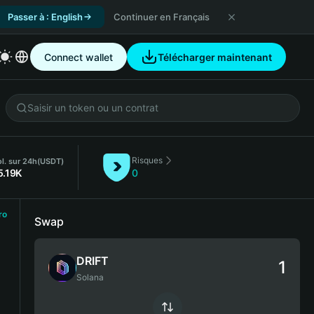
Passer à : English
Continuer en Français
Connect wallet
Télécharger maintenant
Risques
l. sur 24h
(USDT)
5.19K
0
ro
Swap
DRIFT
Solana