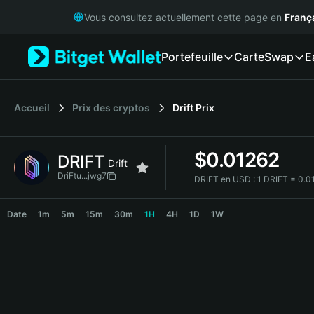
English
Vous consultez actuellement cette page en
Franç
日本語
Tiếng Việt
Portefeuille
Carte
Swap
E
Русский
Español (Latinoamérica)
Türkçe
Italiano
Accueil
Prix des cryptos
Drift
Prix
Français
Deutsch
$
0.01262
DRIFT
简体中文
Drift
繁體中文
DriFtu...jwg7
DRIFT en USD :
1 DRIFT = 0.
Português (Portugal)
DRIFT Price Chart
Bahasa Indonesia
Date
1m
5m
15m
30m
1H
4H
1D
1W
ภาษาไทย
हिन्दी
বাংলা
Español
Português (Brasil)
Español (Argentina)