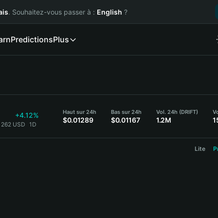
ais
. Souhaitez-vous passer à :
English
?
arn
Predictions
Plus
Haut sur 24h
Bas sur 24h
Vol. 24h (DRIFT)
Vo
+4.12%
$0.01289
$0.01167
1.2M
1
01262 USD
1D
Lite
P