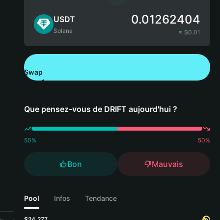
0.01262404
USDT
Solana
≈ $
0.01
Swap
Télécharger Bitget Wallet
Que pensez-vous de DRIFT aujourd'hui ?
50
%
50
%
Bon
Mauvais
Pool
Infos
Tendance
$24,277