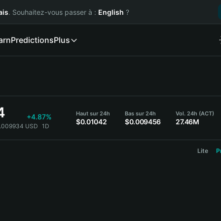
ais
. Souhaitez-vous passer à :
English
?
arn
Predictions
Plus
4
Haut sur 24h
Bas sur 24h
Vol. 24h (ACT)
+4.87%
$0.01042
$0.009456
27.46M
0.009934 USD
1D
Lite
P