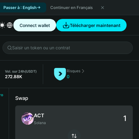
Passer à : English
Continuer en Français
Connect wallet
Télécharger maintenant
Risques
Vol. sur 24h
(USDT)
272.88K
0
ro
Swap
ACT
Solana