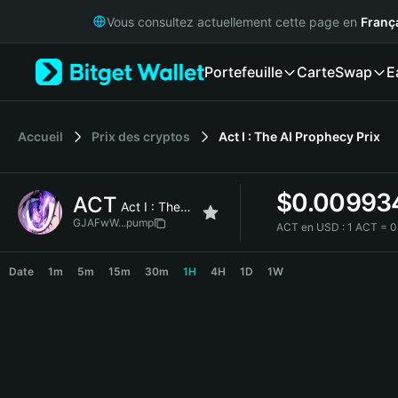
English
Vous consultez actuellement cette page en
Franç
日本語
Tiếng Việt
Portefeuille
Carte
Swap
E
Русский
Español (Latinoamérica)
Türkçe
Italiano
Accueil
Prix des cryptos
Act I : The AI Prophecy
Prix
Français
Deutsch
$
0.00993
ACT
简体中文
Act I : The AI Prophecy
繁體中文
GJAFwW...pump
ACT en USD :
1 ACT = 
Português (Portugal)
ACT Price Chart
Bahasa Indonesia
Date
1m
5m
15m
30m
1H
4H
1D
1W
ภาษาไทย
हिन्दी
বাংলা
Español
Português (Brasil)
Español (Argentina)