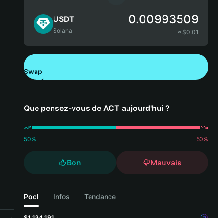
0.00993509
USDT
Solana
≈ $
0.01
Swap
Télécharger Bitget Wallet
Que pensez-vous de ACT aujourd'hui ?
50
%
50
%
Bon
Mauvais
Pool
Infos
Tendance
$1,194,191