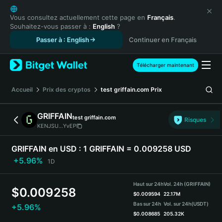
English
日本語
Vous consultez actuellement cette page en
Français
.
Souhaitez-vous passer à :
English
?
Tiếng Việt
Passer à : English
Continuer en Français
Русский
Español (Latinoamérica)
Türkçe
Télécharger maintenant
Italiano
Français
Accueil
Prix des cryptos
test griffain.com
Prix
Deutsch
简体中文
GRIFFAIN
test griffain.com
Risques
繁體中文
KENJSU...YvEP
Português (Portugal)
Bahasa Indonesia
GRIFFAIN en USD :
1 GRIFFAIN = 0.009258 USD
ภาษาไทย
+5.96%
1D
हिन्दी
বাংলা
Haut sur 24h
Vol. 24h (GRIFFAIN)
$
0.009258
Español
$
0.009594
22.17M
Bas sur 24h
Vol. sur 24h
(USDT)
+5.96%
Português (Brasil)
$
0.008685
205.32K
Español (Argentina)