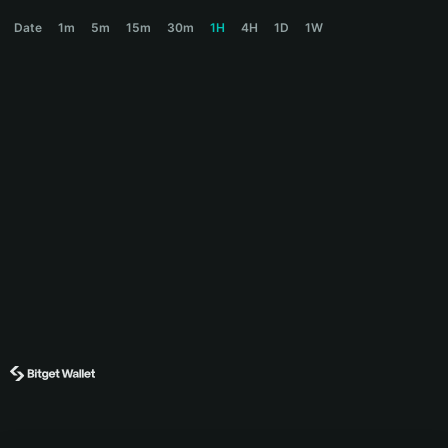
GRIFFAIN Price Chart
Date
1m
5m
15m
30m
1H
4H
1D
1W