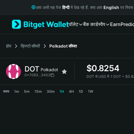
English
आप अभी यह पेज
हिन्दी
में देख रहे हैं. क्या आप
English
पर स्विच 
日本語
Tiếng Việt
वॉलेट
बैंक कार्ड
स्वैप
Earn
Predi
Русский
Español (Latinoamérica)
Türkçe
Italiano
होम
क्रिप्टो कीमतें
Polkadot
कीमत
Français
Deutsch
$
0.8254
DOT
简体中文
Polkadot
繁體中文
0x7083...3402
DOT से USD में:
1 DOT = $0.
Português (Portugal)
DOT Price Chart
Bahasa Indonesia
समय
1m
5m
15m
30m
1H
4H
1D
1W
ภาษาไทย
हिन्दी
বাংলা
Español
Português (Brasil)
Español (Argentina)