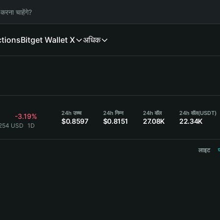
करना चाहेंगे?
ctions
Bitget Wallet X
अधिक
24h उच्च
24h निम्न
24h वॉल
24h वॉल
(USDT)
-3.19%
$0.8597
$0.8151
27.08K
22.34K
8254 USD
1D
लाइट
प