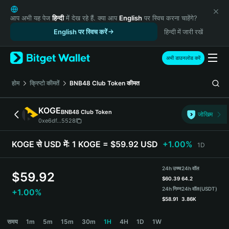
English
日本語
आप अभी यह पेज
हिन्दी
में देख रहे हैं. क्या आप
English
पर स्विच करना चाहेंगे?
Tiếng Việt
English पर स्विच करें
हिन्दी में जारी रखें
Русский
Español (Latinoamérica)
अभी डाउनलोड करें
Türkçe
Italiano
होम
क्रिप्टो कीमतें
BNB48 Club Token
कीमत
Français
Deutsch
KOGE
BNB48 Club Token
जोखिम
简体中文
0xe6df...5528
繁體中文
Português (Portugal)
KOGE से USD में:
1 KOGE = $59.92 USD
+1.00%
1D
Bahasa Indonesia
ภาษาไทย
24h उच्च
24h वॉल
$
59.92
हिन्दी
$
60.39
64.2
বাংলা
24h निम्न
24h वॉल
(USDT)
+1.00%
$
58.91
3.86K
Español
Português (Brasil)
KOGE Price Chart
समय
1m
5m
15m
30m
1H
4H
1D
1W
Español (Argentina)