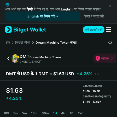
English
日本語
आप अभी यह पेज
हिन्दी
में देख रहे हैं. क्या आप
English
पर स्विच करना चाहेंगे?
Tiếng Việt
English पर स्विच करें
हिन्दी में जारी रखें
Русский
Español (Latinoamérica)
अभी डाउनलोड करें
Türkçe
Italiano
होम
क्रिप्टो कीमतें
Dream Machine Token
कीमत
Français
Deutsch
DMT
Dream Machine Token
जोखिम
简体中文
0x0B7f...3A9C
繁體中文
Português (Portugal)
DMT से USD में:
1 DMT = $1.63 USD
+4.25%
1D
Bahasa Indonesia
ภาษาไทย
24h उच्च
24h वॉल
$
1.63
हिन्दी
$
1.66
10.9K
বাংলা
24h निम्न
24h वॉल
(USDT)
+4.25%
$
1.46
17.83K
Español
Português (Brasil)
DMT Price Chart
समय
1m
5m
15m
30m
1H
4H
1D
1W
Español (Argentina)