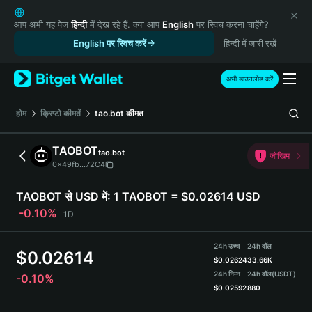
English
日本語
आप अभी यह पेज
हिन्दी
में देख रहे हैं. क्या आप
English
पर स्विच करना चाहेंगे?
Tiếng Việt
English पर स्विच करें
हिन्दी में जारी रखें
Русский
Español (Latinoamérica)
अभी डाउनलोड करें
Türkçe
Italiano
होम
क्रिप्टो कीमतें
tao.bot
कीमत
Français
Deutsch
TAOBOT
tao.bot
जोखिम
简体中文
0x49fb...72C4
繁體中文
Português (Portugal)
TAOBOT से USD में:
1 TAOBOT = $0.02614 USD
Bahasa Indonesia
-0.10%
1D
ภาษาไทย
हिन्दी
24h उच्च
24h वॉल
$
0.02614
বাংলা
$
0.02624
33.66K
Español
24h निम्न
24h वॉल
(USDT)
-0.10%
$
0.02592
880
Português (Brasil)
Español (Argentina)
TAOBOT Price Chart