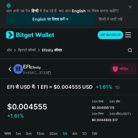
English
日本語
आप अभी यह पेज
हिन्दी
में देख रहे हैं. क्या आप
English
पर स्विच करना चाहेंगे?
Tiếng Việt
English पर स्विच करें
हिन्दी में जारी रखें
Русский
Español (Latinoamérica)
अभी डाउनलोड करें
Türkçe
Italiano
होम
क्रिप्टो कीमतें
Efinity
कीमत
Français
Deutsch
EFI
Efinity
जोखिम
简体中文
0x656C...3733
繁體中文
Português (Portugal)
EFI से USD में:
1 EFI = $0.004555 USD
+1.61%
1D
Bahasa Indonesia
ภาษาไทย
24h उच्च
24h वॉल
$
0.004555
हिन्दी
$
0.004555
115
বাংলা
24h निम्न
24h वॉल
(USDT)
+1.61%
$
0.004483
0.517
Español
Português (Brasil)
EFI Price Chart
समय
1m
5m
15m
30m
1H
4H
1D
1W
Español (Argentina)