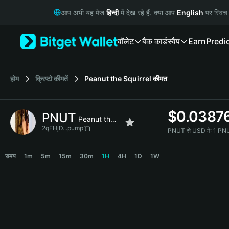
English
आप अभी यह पेज
हिन्दी
में देख रहे हैं. क्या आप
English
पर स्विच 
日本語
Tiếng Việt
वॉलेट
बैंक कार्ड
स्वैप
Earn
Predi
Русский
Español (Latinoamérica)
Türkçe
Italiano
होम
क्रिप्टो कीमतें
Peanut the Squirrel
कीमत
Français
Deutsch
$
0.0387
PNUT
简体中文
Peanut the Squirrel
繁體中文
2qEHjD...pump
PNUT से USD में:
1 PN
Português (Portugal)
PNUT Price Chart
Bahasa Indonesia
समय
1m
5m
15m
30m
1H
4H
1D
1W
ภาษาไทย
हिन्दी
বাংলা
Español
Português (Brasil)
Español (Argentina)