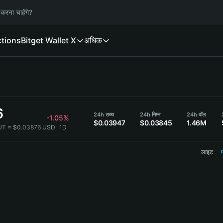
करना चाहेंगे?
ctions
Bitget Wallet X
अधिक
6
24h उच्च
24h निम्न
24h वॉल
-1.05%
$0.03947
$0.03845
1.46M
UT = $0.03876 USD
1D
लाइट
प