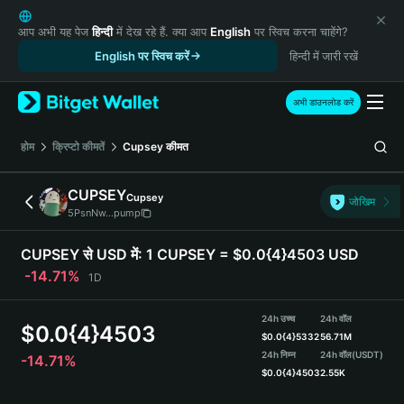
English
日本語
आप अभी यह पेज
हिन्दी
में देख रहे हैं. क्या आप
English
पर स्विच करना चाहेंगे?
Tiếng Việt
English पर स्विच करें
हिन्दी में जारी रखें
Русский
Español (Latinoamérica)
अभी डाउनलोड करें
Türkçe
Italiano
होम
क्रिप्टो कीमतें
Cupsey
कीमत
Français
Deutsch
CUPSEY
Cupsey
जोखिम
简体中文
5PsnNw...pump
繁體中文
Português (Portugal)
CUPSEY से USD में:
1 CUPSEY = $0.0{4}4503 USD
Bahasa Indonesia
-14.71%
1D
ภาษาไทย
हिन्दी
24h उच्च
24h वॉल
$
0.0{4}4503
বাংলা
$
0.0{4}5332
56.71M
Español
24h निम्न
24h वॉल
(USDT)
-14.71%
$
0.0{4}4503
2.55K
Português (Brasil)
Español (Argentina)
CUPSEY Price Chart