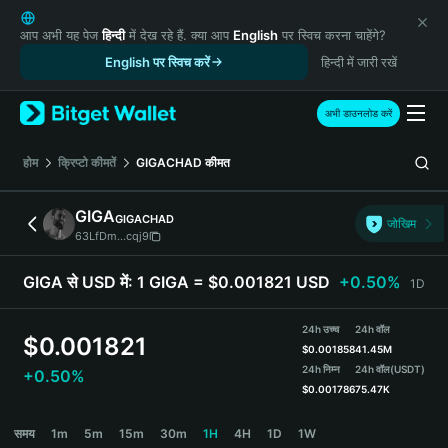
English
日本語
आप अभी यह पेज
हिन्दी
में देख रहे हैं. क्या आप
English
पर स्विच करना चाहेंगे?
Tiếng Việt
English पर स्विच करें
हिन्दी में जारी रखें
Русский
Español (Latinoamérica)
अभी डाउनलोड करें
Türkçe
Italiano
होम
क्रिप्टो कीमतें
GIGACHAD
कीमत
Français
Deutsch
GIGA
GIGACHAD
जोखिम
简体中文
63LfDm...cqj9
繁體中文
Português (Portugal)
GIGA से USD में:
1 GIGA = $0.001821 USD
+0.50%
1D
Bahasa Indonesia
ภาษาไทย
24h उच्च
24h वॉल
$
0.001821
हिन्दी
$
0.001858
41.45M
বাংলা
24h निम्न
24h वॉल
(USDT)
+0.50%
$
0.001786
75.47K
Español
Português (Brasil)
GIGA Price Chart
समय
1m
5m
15m
30m
1H
4H
1D
1W
Español (Argentina)