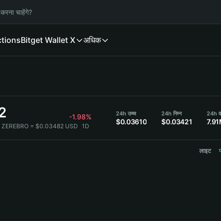
करना चाहेंगे?
ctions
Bitget Wallet X
अधिक
2
24h उच्च
24h निम्न
24h व
-1.98%
$0.03610
$0.03421
7.9
1 ZEREBRO = $0.03482 USD
1D
लाइट
प