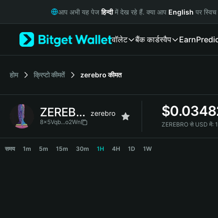
English
आप अभी यह पेज
हिन्दी
में देख रहे हैं. क्या आप
English
पर स्विच 
日本語
Tiếng Việt
वॉलेट
बैंक कार्ड
स्वैप
Earn
Predi
Русский
Español (Latinoamérica)
Türkçe
Italiano
होम
क्रिप्टो कीमतें
zerebro
कीमत
Français
Deutsch
$
0.0348
ZEREBRO
简体中文
zerebro
繁體中文
8x5Vqb...o2Wn
ZEREBRO से USD में:
Português (Portugal)
ZEREBRO Price Chart
Bahasa Indonesia
समय
1m
5m
15m
30m
1H
4H
1D
1W
ภาษาไทย
हिन्दी
বাংলা
Español
Português (Brasil)
Español (Argentina)