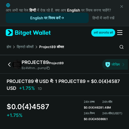
English
日本語
आप अभी यह पेज
हिन्दी
में देख रहे हैं. क्या आप
English
पर स्विच करना चाहेंगे?
Tiếng Việt
English पर स्विच करें
हिन्दी में जारी रखें
Русский
Español (Latinoamérica)
अभी डाउनलोड करें
Türkçe
Italiano
होम
क्रिप्टो कीमतें
Project89
कीमत
Français
Deutsch
PROJECT89
Project89
जोखिम
简体中文
Bz4Mhm...pump
繁體中文
Português (Portugal)
PROJECT89 से USD में:
1 PROJECT89 = $0.0{4}4587
Bahasa Indonesia
USD
+1.75%
1D
ภาษาไทย
हिन्दी
24h उच्च
24h वॉल
$
0.0{4}4587
বাংলা
$
0.0{4}4628
1.48M
Español
24h निम्न
24h वॉल
(USDT)
+1.75%
$
0.0{4}4508
68.1
Português (Brasil)
Español (Argentina)
PROJECT89 Price Chart