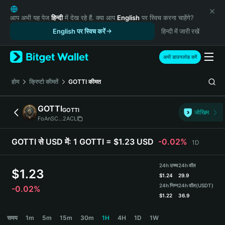
English
日本語
आप अभी यह पेज
हिन्दी
में देख रहे हैं. क्या आप
English
पर स्विच करना चाहेंगे?
Tiếng Việt
English पर स्विच करें
हिन्दी में जारी रखें
Русский
Español (Latinoamérica)
अभी डाउनलोड करें
Türkçe
Italiano
होम
क्रिप्टो कीमतें
GOTTI
कीमत
Français
Deutsch
GOTTI
GOTTI
जोखिम
简体中文
FoAnSC...2ACL
繁體中文
Português (Portugal)
GOTTI से USD में:
1 GOTTI = $1.23 USD
-0.02%
1D
Bahasa Indonesia
ภาษาไทย
24h उच्च
24h वॉल
$
1.23
हिन्दी
$
1.24
29.9
বাংলা
24h निम्न
24h वॉल
(USDT)
-0.02%
$
1.22
36.9
Español
Português (Brasil)
GOTTI Price Chart
समय
1m
5m
15m
30m
1H
4H
1D
1W
Español (Argentina)