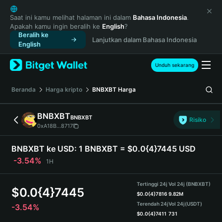
English
日本語
Saat ini kamu melihat halaman ini dalam
Bahasa Indonesia
.
Apakah kamu ingin beralih ke
English
?
Tiếng Việt
Beralih ke
Lanjutkan dalam Bahasa Indonesia
Русский
English
Español (Latinoamérica)
Türkçe
Unduh sekarang
Italiano
Français
Beranda
Harga kripto
BNBXBT
Harga
Deutsch
简体中文
BNBXBT
BNBXBT
Risiko
繁體中文
0xA18B...8717
Português (Portugal)
Bahasa Indonesia
BNBXBT ke USD:
1 BNBXBT = $0.0{4}7445 USD
ภาษาไทย
-3.54%
1H
हिन्दी
বাংলা
Tertinggi 24j
Vol 24j (BNBXBT)
$
0.0{4}7445
Español
$
0.0{4}7816
9.82M
Terendah 24j
Vol 24j
(USDT)
-3.54%
Português (Brasil)
$
0.0{4}7411
731
Español (Argentina)