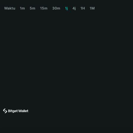
BNBXBT Price Chart
Waktu
1m
5m
15m
30m
1j
4j
1H
1M