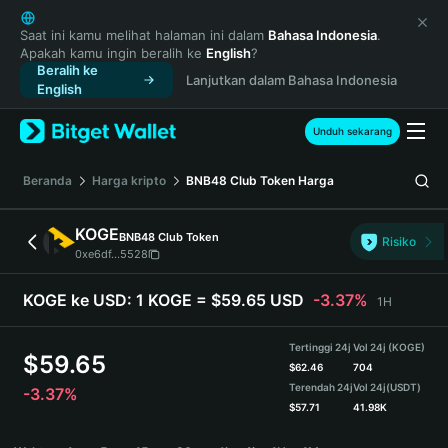
English
日本語
Saat ini kamu melihat halaman ini dalam
Bahasa Indonesia
.
Apakah kamu ingin beralih ke
English
?
Tiếng Việt
Beralih ke
Lanjutkan dalam Bahasa Indonesia
Русский
English
Español (Latinoamérica)
Türkçe
Unduh sekarang
Italiano
Français
Beranda
Harga kripto
BNB48 Club Token
Harga
Deutsch
简体中文
KOGE
BNB48 Club Token
Risiko
繁體中文
0xe6df...5528
Português (Portugal)
Bahasa Indonesia
KOGE ke USD:
1 KOGE = $59.65 USD
-3.37%
1H
ภาษาไทย
हिन्दी
Tertinggi 24j
Vol 24j (KOGE)
$
59.65
বাংলা
$
62.46
704
Terendah 24j
Vol 24j
(USDT)
-3.37%
Español
$
57.71
41.98K
Português (Brasil)
KOGE Price Chart
Español (Argentina)