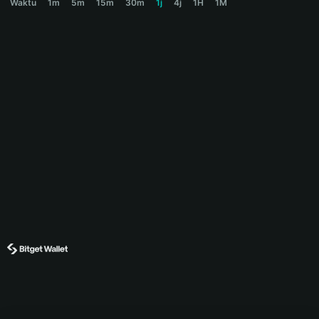
Waktu
1m
5m
15m
30m
1j
4j
1H
1M