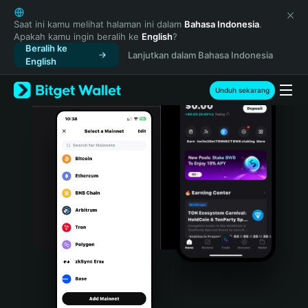
English
日本語
Saat ini kamu melihat halaman ini dalam
Bahasa Indonesia
.
Apakah kamu ingin beralih ke
English
?
Tiếng Việt
Beralih ke
Lanjutkan dalam Bahasa Indonesia
Русский
English
Español (Latinoamérica)
Türkçe
Unduh sekarang
Italiano
Français
Deutsch
简体中文
繁體中文
Português (Portugal)
Bahasa Indonesia
ภาษาไทย
हिन्दी
বাংলা
Español
Português (Brasil)
Español (Argentina)