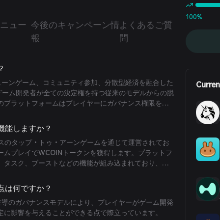
100%
新ニュー
今後のキャンペーン情
よくあるご質
報
問
？
チェーンゲーム、コミュニティ参加、分散型経済を融合した
Curren
、ゲーム開発者が全ての決定権を持つ従来のモデルからの脱
のプラットフォームはプレイヤーにガバナンス権限を付
技術と透明な投票システムを活用して、全ての参加者が
響を与えることを保証します。多くの中央集権運営のゲ
に機能しますか？
inはプレイヤーを単なるユーザーではなく共同クリエイタ
amベースのタップ・トゥ・アーンゲームを通じて運営されてお
ム開発の方向性、機能のアップグレード、さらには基盤
ームプレイでWCOINトークンを獲得します。プラットフ
の選定までもがコミュニティ全体の投票によって決定さ
、タスク、ブーストなどの機能が組み込まれており、ユ
ています。
とトークンの蓄積を促進します。さらに、W-Coinは3
ユーザーに対して毎日一定割合のトークン割当が減少す
な点は何ですか？
リシーを採用し、継続的な参加を奨励しています。
ィ主導のガバナンスモデルにより、プレイヤーがゲーム開発
定に影響を与えることができる点で際立っています。