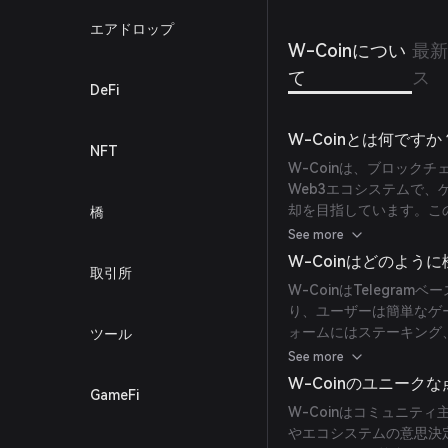
エアドロップ
W-Coinについ
最
て
ス
DeFi
W-Coinとは何ですか
NFT
W-Coinは、ブロック
Web3エコシステムで
却を目指しています。こ
橋
与し、ブロックチェーン
See more
ゲーム内世界に実際の影
W-Coinはどのよう
取引所
ームとは異なり、W-Co
W-CoinはTelegr
ーとして扱います。ゲー
り、ユーザーは簡単なゲ
となるブロックチェーン
ォームにはステーキング
ツール
れ、真の分散化を実現し
ーザーのエンゲージメント
See more
日連続でログインしない
W-Coinのユニーク
GameFi
る非アクティブバーンポ
W-Coinはコミュニテ
やエコシステムの意思決