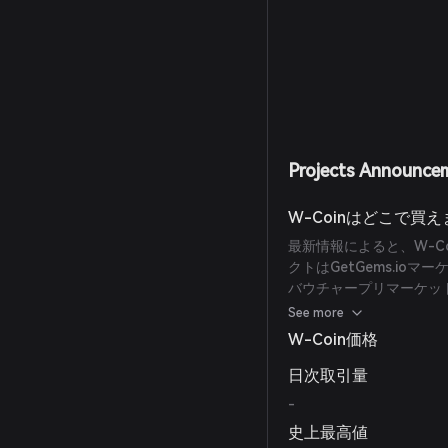
Projects Announce
W-Coinはどこで買
最新情報によると、W-C
クトはGetGems.io
バウチャープリマーケッ
ト（TGE）が行われると
See more
ります。
W-Coin価格
日次取引量
-
史上最高値