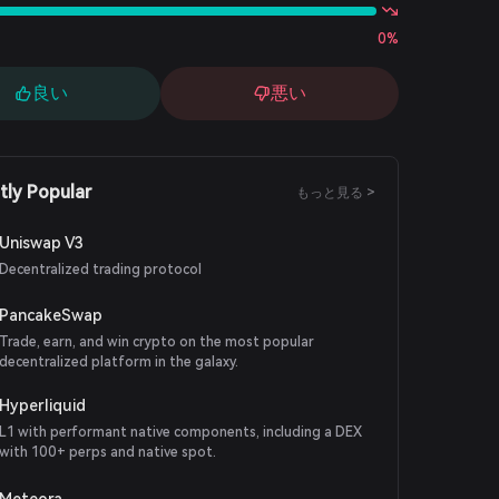
0%
良い
悪い
tly Popular
もっと見る >
Uniswap V3
Decentralized trading protocol
PancakeSwap
Trade, earn, and win crypto on the most popular
decentralized platform in the galaxy.
Hyperliquid
L1 with performant native components, including a DEX
with 100+ perps and native spot.
Meteora