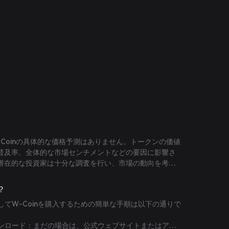
Coinの具体的な価格予測はありません。トークンの価値
普及率、全体的な市場センチメントなどの要因に影響さ
潜在的な投資家は十分な調査を行い、市場の動向を考慮
べきです。
？
用してW-Coinを購入するための簡単な手順は以下の通りで
ダウンロード：まだの場合は、公式ウェブサイトまたはアプ