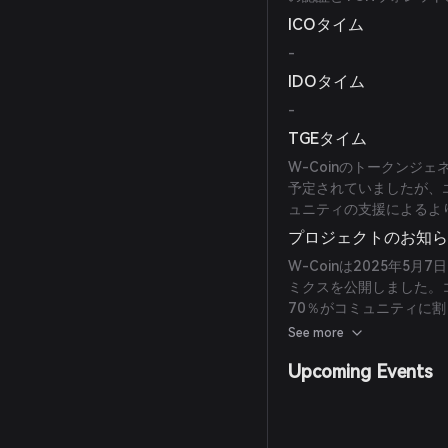
ICOタイム
-
IDOタイム
-
TGEタイム
W-Coinのトークンジェ
予定されていましたが、
ュニティの支援によるよ
プロジェクトのお知
W-Coinは2025年
ミクスを公開しました。
70％がコミュニティに
促進するための非アクテ
See more
Upcoming Events