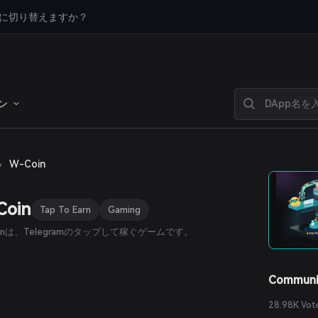
に切り替えますか？
ン
›
W-Coin
Coin
Tap To Earn
Gaming
oinは、Telegramのタップして稼ぐゲームです。
Communi
28.98K Vot