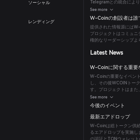
Telegramとの統合
ソーシャル
を利用できます。さらに、
See more
視しており、総供給量の
W-Coinの創設者は
レンディング
ュニティに割り当てられ
提供された情報源にはW-
つことを保証しています
プロジェクトはコミュニ
権的なリーダーシップよ
Latest News
W-Coinに関する重
W-Coinの重要なイベ
し、その後WCOINト
す。プロジェクトはまた
ュニティに割り当てられる
See more
式上場は2025年2月2
今後のイベント
ーズなローンチを目指し
最新エアドロップ
W-Coinは総トークン
るエアドロップを実施し
の認証とTONウォレッ