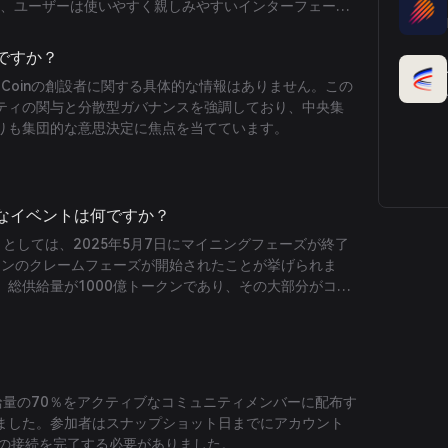
により、ユーザーは使いやすく親しみやすいインターフェース
W-Coinのトークノミクスはコミュニティへの関与を重
70％がエアドロップやステーキングプールを通じてコミ
誰ですか？
、ユーザーがプロジェクトの成功に大きな利害関係を持
Coinの創設者に関する具体的な情報はありません。この
。
ティの関与と分散型ガバナンスを強調しており、中央集
りも集団的な意思決定に焦点を当てています。
要なイベントは何ですか？
ントとしては、2025年5月7日にマイニングフェーズが終了
ークンのクレームフェーズが開始されたことが挙げられま
、総供給量が1000億トークンであり、その大部分がコミ
トークノミクスを発表しました。さらに、W-Coinの公
5日に予定されており、エアドロップの条件を最適化しスム
ています。
供給量の70％をアクティブなコミュニティメンバーに配布す
ました。参加者はスナップショット日までにアカウント
トの接続を完了する必要がありました。