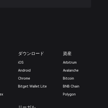
ダウンロード
資産
iOS
Arbitrum
Android
Avalanche
Chrome
Bitcoin
Bitget Wallet Lite
BNB Chain
ex
Polygon
リーガル