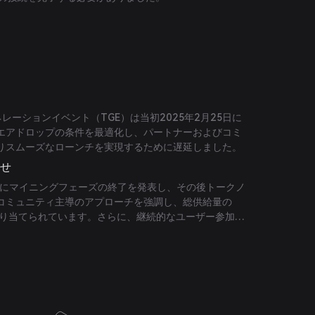
ネレーションイベント（TGE）は当初2025年2月25日に
エアドロップの条件を最適化し、パートナーおよびコミ
りスムーズなローンチを実現するために遅延しました。
らせ
5月7日にマイニングフェーズの終了を発表し、その後トークノ
コミュニティ主導のアプローチを強調し、総供給量の
割り当てられています。さらに、継続的なユーザー参加を
ィブバーンポリシーも導入しました。