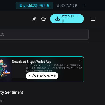
日本語で続ける
Englishに切り替える
ダウンロー
ド
Download Bitget Wallet App
ミームコイン、AIエージェント、市場の動向について最新情報をお
届けします。事前にガス代トークンを用意する必要がなく、人気の
ある資産を簡単に取引できます！
アプリをダウンロード
ty Sentiment
es