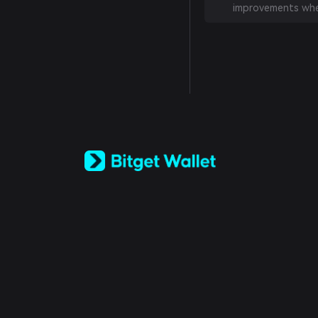
improvements whe
English
日本語
Tiếng Việt
Русский
Español (Latinoamérica)
Türkçe
Italiano
Français
Deutsch
简体中文
繁體中文
Português (Portugal)
Bahasa Indonesia
ภาษาไทย
العربية