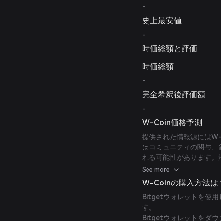
-
史上最安値
-
時価総額と評価
時価総額
-
完全希釈後評価額
-
W-Coin価格予測
提供された情報源にはW-
はコミュニティの関与、
れる可能性があります。
した上で投資判断を行う
See more
W-Coinの購入方法は
Bitgetウォレットを使
す。
Bitgetウォレットを