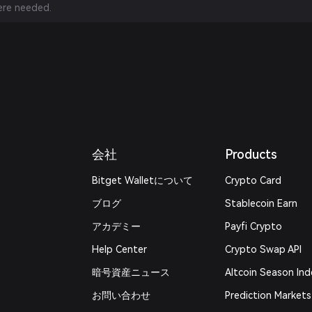
re needed.
会社
Products
Bitget Walletについて
Crypto Card
ブログ
Stablecoin Earn
アカデミー
Payfi Crypto
Help Center
Crypto Swap API
暗号資産ニュース
Altcoin Season Ind
お問い合わせ
Prediction Markets