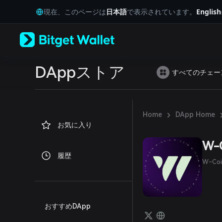
English
現在、このページは
日本語
で表示されています。
English
日本語
Tiếng Việt
Русский
Español (Latinoamérica)
Türkçe
Italiano
DAppストア
すべてのチェー
Français
Deutsch
简体中文
繁體中文
›
Home
DApp Home
Português (Portugal)
お気に入り
Bahasa Indonesia
ภาษาไทย
W-
العربية
履歴
हिन्दी
W-C
বাংলা
Español
Português (Brasil)
Español (Argentina)
おすすめDApp