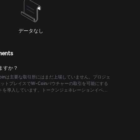
データなし
ments
えますか？
oinは主要な取引所にはまだ上場していません。プロジェ
マーケットプレイスでW-Coinバウチャーの取引を可能にする
トを導入しています。トークンジェネレーションイベン
、これらのバウチャーはWCOINトークンに変換可能とな