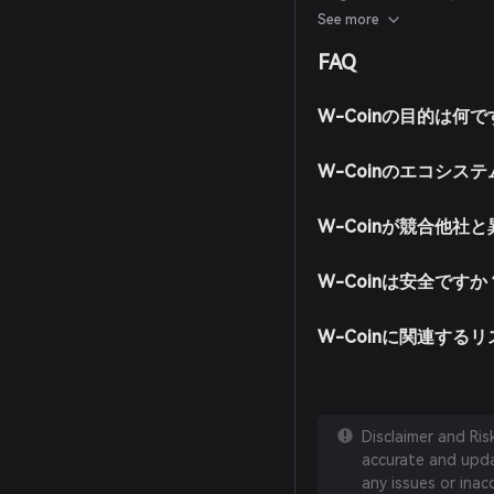
リストアからBitget
See more
アカウント作成：アプリ
FAQ
ます。強力なパスワード
ウォレットに入金：対応
貨で暗号を購入してBit
W-Coinの目的は何
マーケットへ移動：Bit
Coinを検索して取引可
W-Coinのエコシス
注文を出す：希望する取引
入力して注文を確定します
W-Coinが競合他社
W-Coinは安全ですか
W-Coinに関連する
Disclaimer and Ri
accurate and updat
any issues or inac