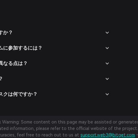
ウォレットアプリをダウンロードしてください。
を開き、画面の指示に従って新しいアカウントを作成し
でアカウントを保護してください。
する支払い方法を使って暗号通貨を送金するか、法定通
getウォレットに資金を入金します。
ですか？
getウォレット内のマーケットセクションに移動し、W-
能なペアを確認します。
テムに参加するには？
ペア（例：W-Coin/USDT）を選択し、購入したい額を
。取引完了後、W-Coinがウォレットに追加されます。
と異なる点は？
？
リスクは何ですか？
sk Warning: Some content on this page may be assisted or generated 
ed information, please refer to the official website of the project.
curacies, feel free to reach out to us at
support.web3@bitget.com
—