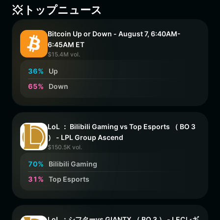
トップニュース
Bitcoin Up or Down - August 7, 6:40AM-
6:45AM ET
$15.4M vol.
3
6
%
Up
6
5
%
Down
LoL ： Bilibili Gaming vs Top Esports （ BO 3
） - LPL Group Ascend
$150.5K vol.
7
0
%
Bilibili Gaming
3
1
%
Top Esports
LoL ：シフターvs GIANTX （ BO 3 ） - LECレギ