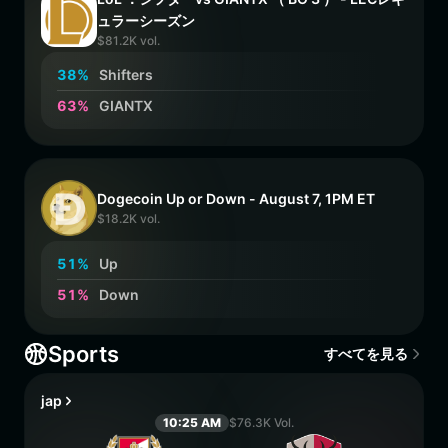
ュラーシーズン
$81.2K vol.
3
8
%
Shifters
6
3
%
GIANTX
Dogecoin Up or Down - August 7, 1PM ET
$18.2K vol.
5
1
%
Up
5
1
%
Down
Sports
すべてを見る
jap
10:25 AM
$76.3K Vol.