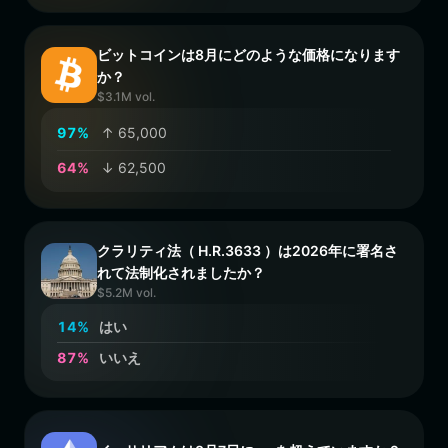
ビットコインは8月にどのような価格になります
か？
$3.1M vol.
9
7
%
↑ 65,000
6
4
%
↓ 62,500
クラリティ法（ H.R.3633 ）は2026年に署名さ
れて法制化されましたか？
$5.2M vol.
1
4
%
はい
8
7
%
いいえ