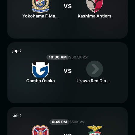
vs
Yokohama F·Marinos
Kashima Antlers
jap
10:30 AM
$60.5K Vol.
vs
Gamba Ōsaka
Urawa Red Diamonds
uel
6:45 PM
$50K Vol.