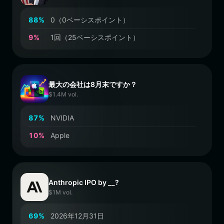
8
8
%
0（0ベーシスポイント）
9
%
1回（25ベーシスポイント）
最大の会社は8月末ですか？
$1.4M vol.
8
7
%
NVIDIA
1
0
%
Apple
Anthropic IPO by __?
$1M vol.
6
9
%
2026年12月31日