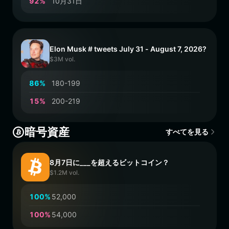
9
2
%
10月31日
Elon Musk # tweets July 31 - August 7, 2026?
$3M vol.
8
6
%
180-199
1
5
%
200-219
暗号資産
すべてを見る
8月7日に___を超えるビットコイン？
$1.2M vol.
1
0
0
%
52,000
1
0
0
%
54,000