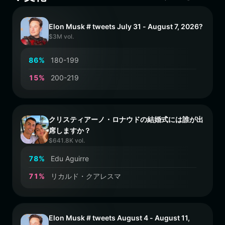
Elon Musk # tweets July 31 - August 7, 2026?
$3M vol.
8
6
%
180-199
1
5
%
200-219
クリスティアーノ・ロナウドの結婚式には誰が出
席しますか？
$641.8K vol.
7
8
%
Edu Aguirre
7
1
%
リカルド・クアレスマ
Elon Musk # tweets August 4 - August 11,