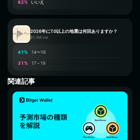
8
2
%
いいえ
2026年に7.0以上の地震は何回ありますか？
$1.3M vol.
4
1
%
14〜16
3
1
%
17～19
関連記事