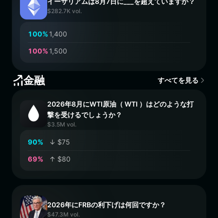
イーサリアムは8月7日に___を超えていますか？
$282.7K vol.
1
0
0
%
1,400
1
0
0
%
1,500
金融
すべてを見る
2026年8月にWTI原油（ WTI ）はどのような打
撃を受けるでしょうか？
$3.5M vol.
9
0
%
↓ $75
6
9
%
↑ $80
2026年にFRBの利下げは何回ですか？
$47.3M vol.