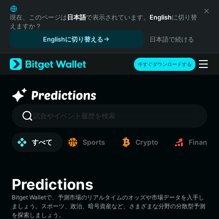
English
日本語
現在、このページは
日本語
で表示されています。
English
に切り替
えますか？
Tiếng Việt
Englishに切り替える
日本語で続ける
Русский
Español (Latinoamérica)
Türkçe
今すぐダウンロードする
Italiano
Français
Deutsch
简体中文
試合やイベント履歴を検索
繁體中文
Português (Portugal)
すべて
Sports
Crypto
Finance
Bahasa Indonesia
ภาษาไทย
हिन्दी
Predictions
বাংলা
Español
Bitget Walletで、予測市場のリアルタイムのオッズや市場データを入手し
Português (Brasil)
ましょう。スポーツ、政治、暗号資産など、さまざまな分野の分散型予測
を探索しましょう。
Español (Argentina)