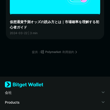
仮想通貨予測オッズの読み方とは｜市場確率を理解する初
心者ガイド
2024-03-22 | 3 min
提供：
· 利用規約
会社
Bitget Walletについて
Products