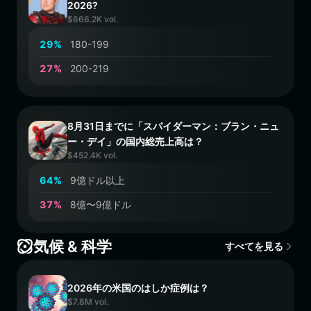
2026?
$666.2K vol.
2
9
%
180-199
2
7
%
200-219
8月31日までに「スパイダーマン：ブラン・ニュ
ー・デイ」の国内総売上高は？
$452.4K vol.
6
4
%
9億ドル以上
3
7
%
8億〜9億ドル
気候 & 科学
すべてを見る
2026年の米国のはしか症例は？
$7.8M vol.