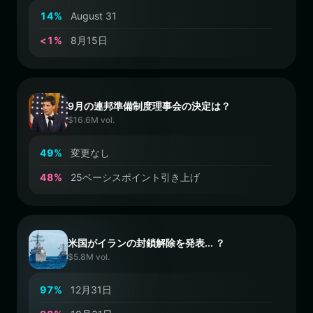
1
4
%
August 31
<
1
%
8月15日
9月の連邦準備制度理事会の決定は？
$16.6M vol.
4
9
%
変更なし
4
8
%
25ベーシスポイント引き上げ
米国がイランの封鎖解除を発表... ？
$5.8M vol.
9
7
%
12月31日