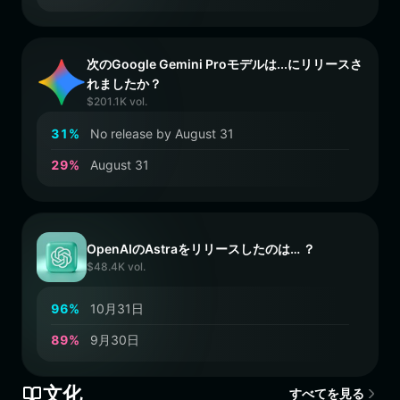
次のGoogle Gemini Proモデルは...にリリースさ
れましたか？
$201.1K vol.
3
1
%
No release by August 31
2
9
%
August 31
OpenAIのAstraをリリースしたのは… ？
$48.4K vol.
9
6
%
10月31日
8
9
%
9月30日
文化
すべてを見る