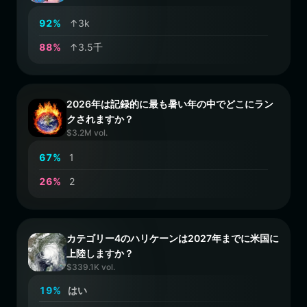
9
2
%
↑3k
8
8
%
↑3.5千
2026年は記録的に最も暑い年の中でどこにラン
クされますか？
$3.2M vol.
6
7
%
1
2
6
%
2
カテゴリー4のハリケーンは2027年までに米国に
上陸しますか？
$339.1K vol.
1
9
%
はい