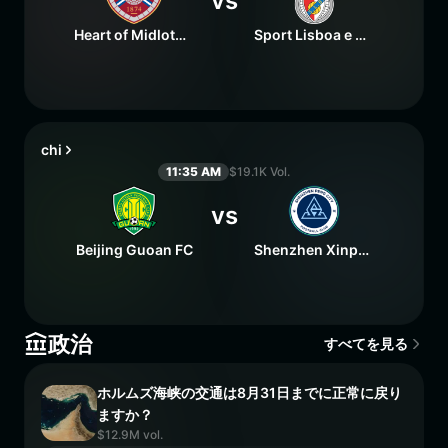
vs
Heart of Midlothian FC
Sport Lisboa e Benfica
chi
11:35 AM
$19.1K Vol.
vs
Beijing Guoan FC
Shenzhen Xinpengcheng FC
政治
すべてを見る
ホルムズ海峡の交通は8月31日までに正常に戻り
ますか？
$12.9M vol.