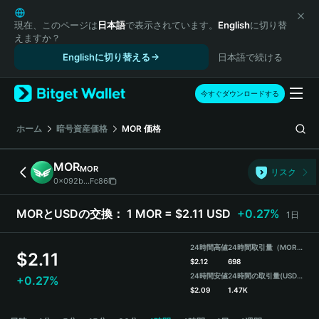
English
日本語
現在、このページは
日本語
で表示されています。
English
に切り替
えますか？
Tiếng Việt
Englishに切り替える
日本語で続ける
Русский
Español (Latinoamérica)
Türkçe
今すぐダウンロードする
Italiano
Français
ホーム
暗号資産価格
MOR
価格
Deutsch
简体中文
MOR
MOR
リスク
繁體中文
0x092b...Fc86
Português (Portugal)
Bahasa Indonesia
MORとUSDの交換：
1 MOR = $2.11 USD
+0.27%
1日
ภาษาไทย
हिन्दी
24時間高値
24時間取引量（MOR）
$
2.11
বাংলা
$
2.12
698
24時間安値
24時間の取引量
(USDT)
+0.27%
Español
$
2.09
1.47K
Português (Brasil)
MOR Price Chart
Español (Argentina)