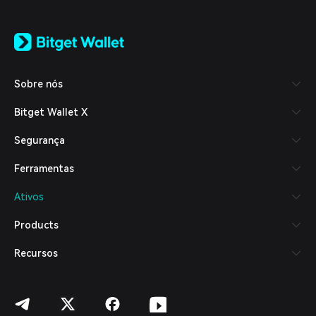
English
日本語
Tiếng Việt
Русский
Sobre nós
Español (Latinoamérica)
Türkçe
Bitget Wallet X
Italiano
Français
Segurança
Deutsch
简体中文
Ferramentas
繁體中文
Português (Portugal)
Ativos
Bahasa Indonesia
ภาษาไทย
Products
العربية
हिन्दी
Recursos
বাংলা
Español
Português (Brasil)
Español (Argentina)