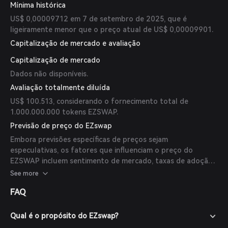
Mínima histórica
US$ 0,00009712 em 7 de setembro de 2025, que é
ligeiramente menor que o preço atual de US$ 0,00009901.
Capitalização de mercado e avaliação
Capitalização de mercado
Dados não disponíveis.
Avaliação totalmente diluída
US$ 100.513, considerando o fornecimento total de
1.000.000.000 tokens EZSWAP.
Previsão de preço do EZswap
Embora previsões específicas de preços sejam
especulativas, os fatores que influenciam o preço do
EZSWAP incluem sentimento de mercado, taxas de adoção
e desenvolvimentos nos setores de jogos e NFT. Até o
See more
momento, não existem previsões disponíveis por
FAQ
especialistas ou publicações confiáveis.
Qual é o propósito do EZswap?