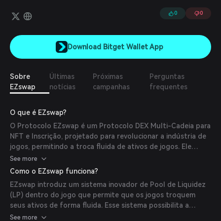
apenas revoluciona a forma como os ativos de jogos são
negociados e utilizados, mas também abre novas oportunidades
0
0
para jogadores e desenvolvedores, aprimorando toda a
experiência de jogo.
Download Bitget Wallet App
Sobre
Últimas
Próximas
Perguntas
EZswap
notícias
campanhas
frequentes
O que é EZswap?
O Protocolo EZswap é um Protocolo DEX Multi-Cadeia para
NFT e Inscrição, projetado para revolucionar a indústria de
jogos, permitindo a troca fluida de ativos de jogos. Ele
suporta os padrões ERC-404, ERC-721 e ERC-1155,
See more
permitindo a criação de pools de liquidez com NFTs e
Como o EZswap funciona?
tokens ERC-20, facilitando a formação dinâmica de
EZswap introduz um sistema inovador de Pool de Liquidez
mercado de ativos sem custos fixos.
(LP) dentro do jogo que permite que os jogos troquem
seus ativos de forma fluida. Esse sistema possibilita a
criação de LPs com NFTs e tokens ERC-20, facilitando a
See more