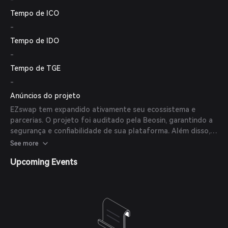
preço de token de US$ 0,01.
Tempo de ICO
-
Tempo de IDO
-
Tempo de TGE
-
Anúncios do projeto
EZswap tem expandido ativamente seu ecossistema e
parcerias. O projeto foi auditado pela Beosin, garantindo a
segurança e confiabilidade de sua plataforma. Além disso,
EZswap lançou vários projetos destacados, incluindo ECHO
See more
404, a primeira Inscrição Inteligente EOS EVM, e Mars 404
Upcoming Events
na Manta Network, demonstrando crescimento significativo
desde seu lançamento.