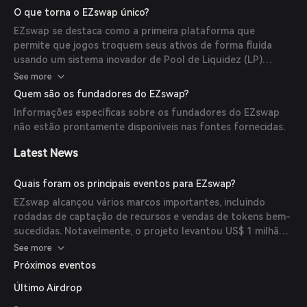
formação dinâmica de mercado de ativos sem incorrer em
O que torna o EZswap único?
custos fixos. Além disso, EZswap é pioneiro na negociação
EZswap se destaca como a primeira plataforma que
inteligente de inscrições, explorando o potencial dos jogos
permite que jogos troquem seus ativos de forma fluida
com inscrições.
usando um sistema inovador de Pool de Liquidez (LP)
dentro do jogo. Essa abordagem controla efetivamente os
See more
preços e gera efeitos econômicos significativos. Além disso,
Quem são os fundadores do EZswap?
EZswap é pioneiro no campo da negociação inteligente de
Informações específicas sobre os fundadores do EZswap
inscrições, explorando o potencial dos jogos com inscrições.
não estão prontamente disponíveis nas fontes fornecidas.
Latest News
Quais foram os principais eventos para EZswap?
EZswap alcançou vários marcos importantes, incluindo
rodadas de captação de recursos e vendas de tokens bem-
sucedidas. Notavelmente, o projeto levantou US$ 1 milhão
em uma rodada de financiamento privada em 2 de janeiro de
See more
2024, com investidores como EOS Network Foundation,
Próximos eventos
IOBC Capital e Momentum Capital. Além disso, EZswap
Último Airdrop
realizou uma Oferta Inicial de Exchange (IEO) na Gate.io de
24 a 26 de março de 2024, arrecadando US$ 50.000 com
-