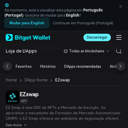
English
日本語
De momento, está a visualizar esta página em
Português
Tiếng Việt
(Portugal)
. Gostaria de mudar para
English
?
Русский
Continuar em Português (Portugal)
Mudar para English
Español (Latinoamérica)
Türkçe
Descarregar
Italiano
Français
Deutsch
Loja de DApps
Todas as blockchains
简体中文
繁體中文
Favoritos
Histórico
DApps recomendadas
Airdrop
Português (Portugal)
Bahasa Indonesia
›
›
EZswap
Home
DApp Home
ภาษาไทย
العربية
हिन्दी
EZswap
বাংলা
NFT
Español
EZ Swap é uma DEX de NFTs e Mercado de Inscrição. Ao
Português (Brasil)
aproveitar o mecanismo de Formador de Mercado Automatizado
Español (Argentina)
(AMM), o EZ Swap oferece um ambiente de negociação eficiente
e sem atritos que se integra diretamente aos jogos. Isso não
See more