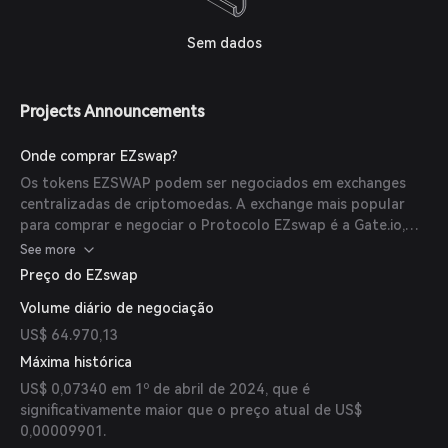
Sem dados
Projects Announcements
Onde comprar EZswap?
Os tokens EZSWAP podem ser negociados em exchanges
centralizadas de criptomoedas. A exchange mais popular
para comprar e negociar o Protocolo EZswap é a Gate.io,
onde o par de negociação mais ativo EZSWAP/USDT teve
See more
um volume de negociação de US$ 64.970,13 nas últimas 24
Preço do EZswap
horas.
Volume diário de negociação
US$ 64.970,13
Máxima histórica
US$ 0,07340 em 1º de abril de 2024, que é
significativamente maior que o preço atual de US$
0,00009901.