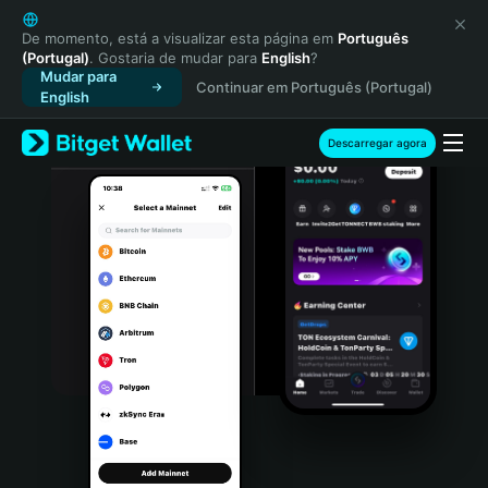
English
日本語
De momento, está a visualizar esta página em
Português
(Portugal)
. Gostaria de mudar para
English
?
Tiếng Việt
Mudar para
Continuar em Português (Portugal)
Русский
English
Español (Latinoamérica)
Türkçe
Descarregar agora
Italiano
Français
Deutsch
简体中文
繁體中文
Português (Portugal)
Bahasa Indonesia
ภาษาไทย
हिन्दी
বাংলা
Español
Português (Brasil)
Español (Argentina)