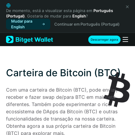
English
日本語
De momento, está a visualizar esta página em
Português
(Portugal)
. Gostaria de mudar para
English
?
Tiếng Việt
Mudar para
Continuar em Português (Portugal)
Русский
English
Español (Latinoamérica)
Türkçe
Descarregar agora
Italiano
Français
Deutsch
简体中文
Carteira de Bitcoin (BTC)
繁體中文
Português (Portugal)
Com uma carteira de Bitcoin (BTC), pode enviar, 
Bahasa Indonesia
receber e fazer swap de/para BTC em mainnets 
ภาษาไทย
diferentes. Também pode experimentar o rico 
हिन्दी
ecossistema de DApps da Bitcoin (BTC) e outras 
বাংলা
funcionalidades de transação na nossa carteira. 
Español
Obtenha agora a sua própria carteira de Bitcoin 
Português (Brasil)
(BTC) para explorar mais.
Español (Argentina)