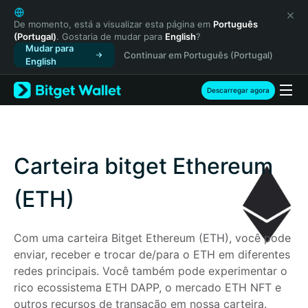
English
日本語
De momento, está a visualizar esta página em
Português
(Portugal)
. Gostaria de mudar para
English
?
Tiếng Việt
Mudar para
Continuar em Português (Portugal)
Русский
English
Español (Latinoamérica)
Türkçe
Descarregar agora
Italiano
Français
Deutsch
简体中文
Carteira bitget Ethereum
繁體中文
Português (Portugal)
(ETH)
Bahasa Indonesia
ภาษาไทย
Com uma carteira Bitget Ethereum (ETH), você pode 
हिन्दी
enviar, receber e trocar de/para o ETH em diferentes 
বাংলা
redes principais. Você também pode experimentar o 
Español
rico ecossistema ETH DAPP, o mercado ETH NFT e 
Português (Brasil)
outros recursos de transação em nossa carteira. 
Español (Argentina)