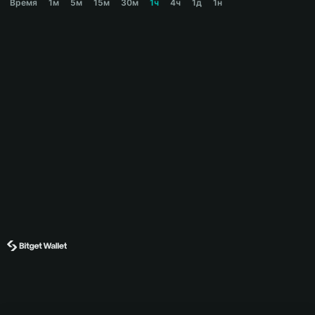
Время
1м
5м
15м
30м
1ч
4ч
1д
1н