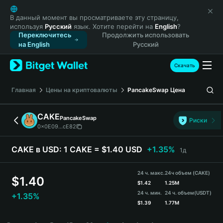
English
日本語
В данный момент вы просматриваете эту страницу,
используя
Русский
язык. Хотите перейти на
English
?
Tiếng Việt
Переключитесь
Продолжить использовать
Русский
на English
Русский
Español (Latinoamérica)
Türkçe
Скачать
Italiano
Français
Главная
Цены на криптовалюты
PancakeSwap
Цена
Deutsch
简体中文
CAKE
PancakeSwap
Риски
繁體中文
0x0E09...cE82
Português (Portugal)
Bahasa Indonesia
CAKE в USD:
1 CAKE = $1.40 USD
+1.35%
1д
ภาษาไทย
हिन्दी
24 ч. макс.
24ч объем (CAKE)
$
1.40
বাংলা
$
1.42
1.25M
24 ч. мин.
24 ч. объем
(USDT)
+1.35%
Español
$
1.39
1.77M
Português (Brasil)
CAKE Price Chart
Español (Argentina)